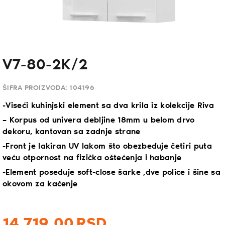
V7-80-2K/2
ŠIFRA PROIZVODA:
104196
-Viseći kuhinjski element sa dva krila iz kolekcije Riva
– Korpus od univera debljine 18mm u belom drvo
dekoru, kantovan sa zadnje strane
-Front je lakiran UV lakom što obezbeđuje četiri puta
veću otpornost na fizička oštećenja i habanje
-Element poseduje soft-close šarke ,dve police i šine sa
okovom za kačenje
14.719,
00
RSD