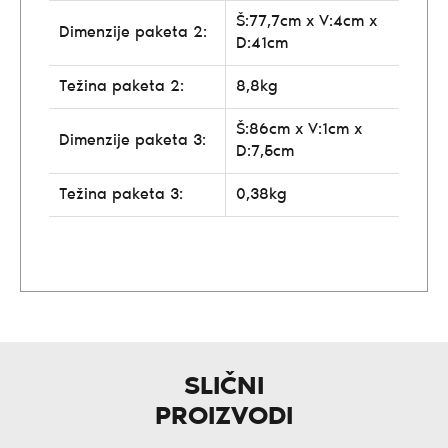
Š:77,7cm x V:4cm x
Dimenzije paketa 2:
D:41cm
Težina paketa 2:
8,8kg
Š:86cm x V:1cm x
Dimenzije paketa 3:
D:7,5cm
Težina paketa 3:
0,38kg
SLIČNI
PROIZVODI