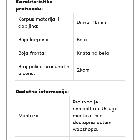
Karakteristike
proizvoda:
Korpus materijal i
Univer 18mm
debljina:
Boja korpusa:
Bela
Boja fronta:
Kristalno bela
Broj polica uračunatih
2kom
u cenu:
Dodatne informacije:
Proizvod je
nemontiran. Usluga
Montaža:
montaže nije
dostupna putem
webshopa.