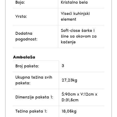
Boja:
Kristalno bela
Viseći kuhinjski
Vrsta:
element
Soft-close šarke i
Dodatna
šine sa okovom za
pogodnost:
kačenje
Ambalaža
3
Broj paketa:
Ukupna težina svih
27,23kg
paketa:
Š:90cm x V:12cm x
Dimenzije paketa 1:
D:31,5cm
Težina paketa 1:
18,05kg