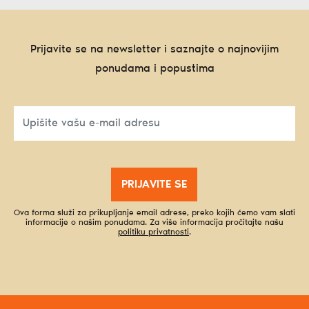
Prijavite se na newsletter i saznajte o najnovijim
ponudama i popustima
PRIJAVITE SE
Ova forma služi za prikupljanje email adrese, preko kojih ćemo vam slati
informacije o našim ponudama. Za više informacija pročitajte našu
politiku privatnosti
.