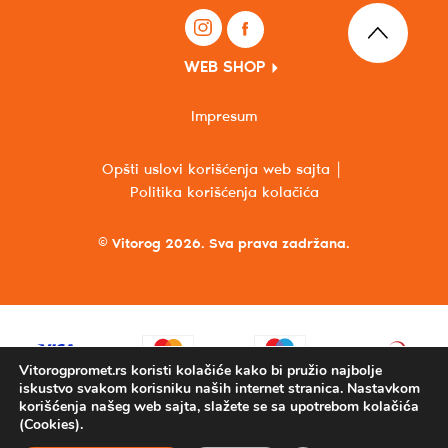
WEB SHOP
Impresum
Opšti uslovi korišćenja web sajta
Politika korišćenja kolačića
© Vitorog 2026. Sva prava zadržana.
Vitorogpromet.rs koristi kolačiće kako bi pružio najbolje
iskustvo svakom korisniku naših internet stranica. Nastavkom
korišćenja našeg web sajta, slažete se sa upotrebom kolačića
(Cookies).