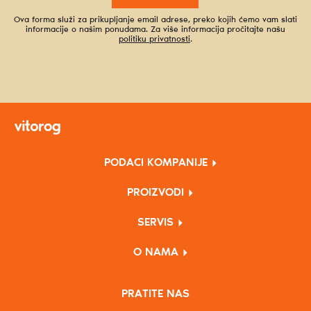
Ova forma služi za prikupljanje email adrese, preko kojih ćemo vam slati
informacije o našim ponudama. Za više informacija pročitajte našu
politiku privatnosti
.
PODACI KOMPANIJE
PROIZVODI
SERVIS
O NAMA
PRATITE NAS