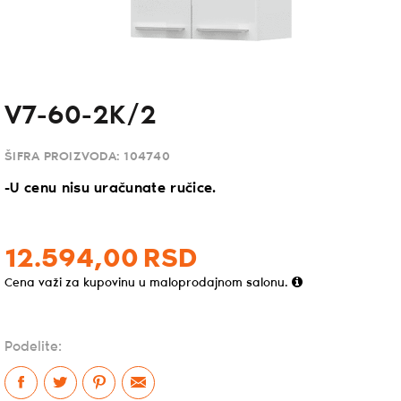
V7-60-2K/2
ŠIFRA PROIZVODA:
104740
-U cenu nisu uračunate ručice.
12.594,
00
RSD
Cena važi za kupovinu u maloprodajnom salonu.
Podelite: