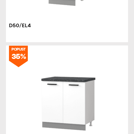
D50/EL4
POPUST
35%