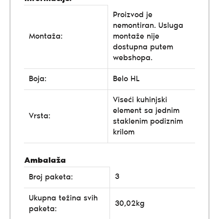
Proizvod je
nemontiran. Usluga
Montaža:
montaže nije
dostupna putem
webshopa.
Boja:
Belo HL
Viseći kuhinjski
element sa jednim
Vrsta:
staklenim podiznim
krilom
Ambalaža
3
Broj paketa:
Ukupna težina svih
30,02kg
paketa: