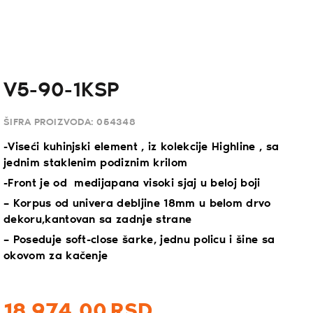
V5-90-1KSP
ŠIFRA PROIZVODA:
054348
-Viseći kuhinjski element , iz kolekcije Highline , sa
jednim staklenim podiznim krilom
-Front je od medijapana visoki sjaj u beloj boji
– Korpus od univera debljine 18mm u belom drvo
dekoru,kantovan sa zadnje strane
– Poseduje soft-close šarke, jednu policu i šine sa
okovom za kačenje
18.974,
00
RSD