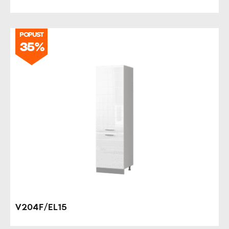
POPUST
35%
V204F/EL15