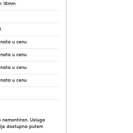
n 18mm
t
unata u cenu
unata u cenu
unata u cenu
unata u cenu
e nemontiran. Usluga
ije dostupna putem