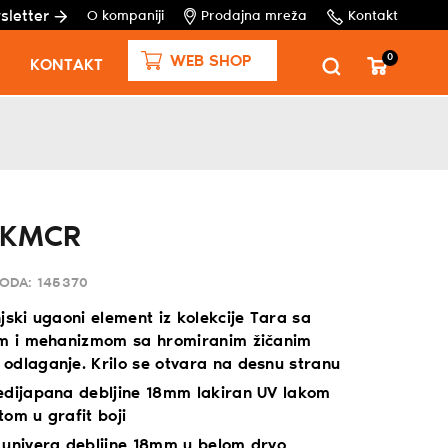
sletter
O kompaniji
Prodajna mreža
Kontakt
0
WEB SHOP
KONTAKT
1KMCR
VODA:
145370
jski ugaoni element iz kolekcije Tara sa
om i mehanizmom sa hromiranim žičanim
odlaganje. Krilo se otvara na desnu stranu
edijapana debljine 18mm lakiran UV lakom
om u grafit boji
 univera debljine 18mm u belom drvo