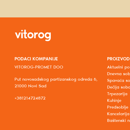
PODACI KOMPANIJE
PROIZVOD
VITOROG-PROMET DOO
Aktuelni po
Dnevna so
Put novosadskog partizanskog odreda 6,
Spavaća s
21000 Novi Sad
Dečija sob
Trpezarija
+381214724872
Kuhinje
Predsoblje
Kancelarija
Baštenski 