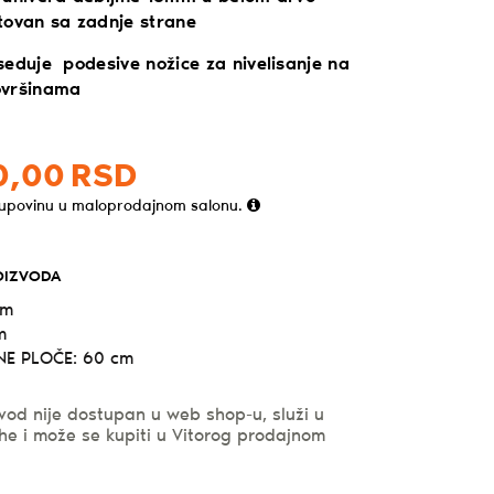
tovan sa zadnje strane
seduje podesive nožice za nivelisanje na
ovršinama
0,
00
RSD
kupovinu u maloprodajnom salonu.
OIZVODA
cm
m
E PLOČE: 60 cm
vod nije dostupan u web shop-u, služi u
he i može se kupiti u Vitorog prodajnom