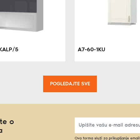
KALP/5
A7-60-1KU
POGLEDAJTE SVE
te o
a
Ova forma služi za prikupljanje emai