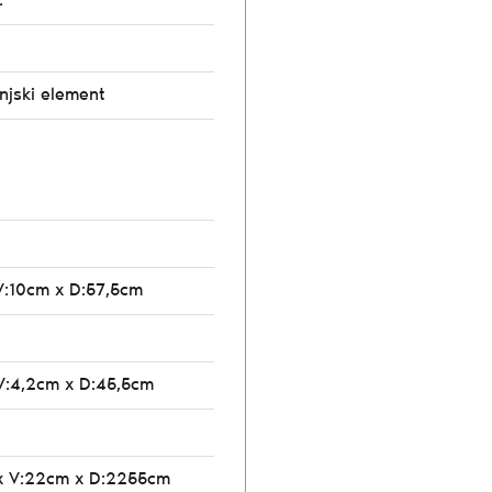
.
njski element
V:10cm x D:57,5cm
V:4,2cm x D:45,5cm
x V:22cm x D:2255cm