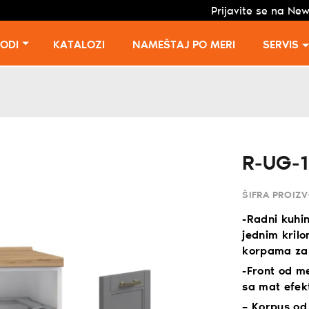
Prijavite se na New
VODI
KATALOZI
NAMEŠTAJ PO MERI
SERVIS
R-UG-
ŠIFRA PROIZ
-Radni kuhin
jednim kril
korpama za 
-Front od m
sa mat efekt
– Korpus od