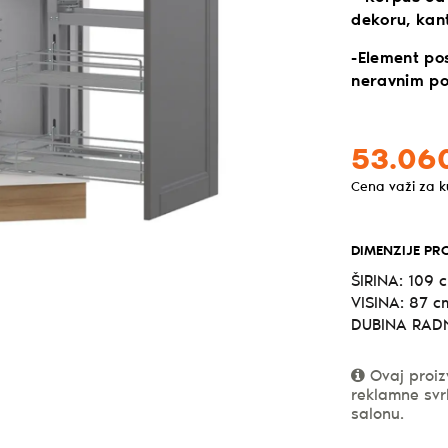
dekoru, kan
-Element po
neravnim p
53.06
Cena važi za 
DIMENZIJE PR
ŠIRINA: 109 
VISINA: 87 c
DUBINA RADN
Ovaj proiz
reklamne svr
salonu.