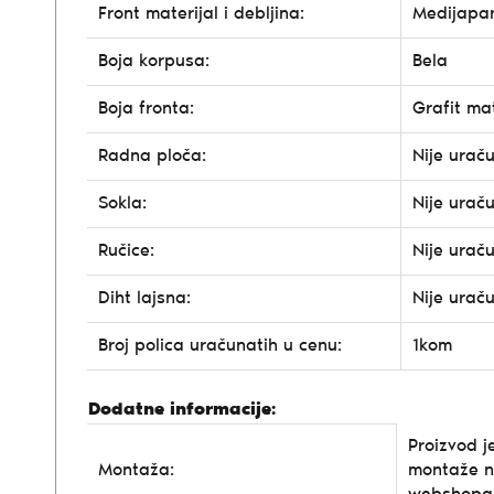
Front materijal i debljina:
Medijapa
Boja korpusa:
Bela
Boja fronta:
Grafit ma
Radna ploča:
Nije urač
Sokla:
Nije urač
Ručice:
Nije urač
Diht lajsna:
Nije urač
Broj polica uračunatih u cenu:
1kom
Dodatne informacije:
Proizvod j
Montaža:
montaže n