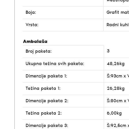
webshopa
Boja:
Grafit mat
Vrsta:
Radni kuhi
Ambalaža
3
Broj paketa:
Ukupna težina svih paketa:
48,26kg
Dimenzije paketa 1:
Š:93cm x 
Težina paketa 1:
26,28kg
Dimenzije paketa 2:
Š:80cm x 
Težina paketa 2:
6,00kg
Dimenzije paketa 3:
Š:92,5cm 