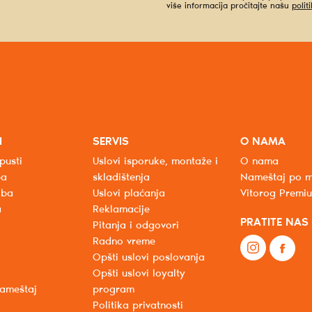
više informacija pročitajte našu
polit
I
SERVIS
O NAMA
pusti
Uslovi isporuke, montaže i
O nama
ba
skladištenja
Nameštaj po m
oba
Uslovi plaćanja
Vitorog Premi
a
Reklamacije
PRATITE NAS
Pitanja i odgovori
Radno vreme
Opšti uslovi poslovanja
Opšti uslovi loyalty
nameštaj
program
Politika privatnosti