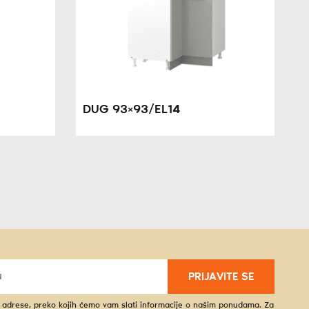
DUG 93×93/EL14
PRIJAVITE SE
l adrese, preko kojih ćemo vam slati informacije o našim ponudama. Za