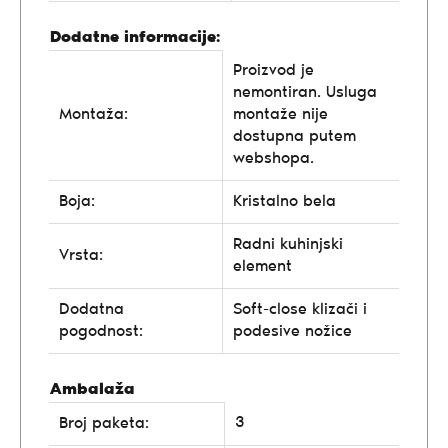
Dodatne informacije:
Proizvod je
nemontiran. Usluga
Montaža:
montaže nije
dostupna putem
webshopa.
Boja:
Kristalno bela
Radni kuhinjski
Vrsta:
element
Dodatna
Soft-close klizači i
pogodnost:
podesive nožice
Ambalaža
3
Broj paketa: