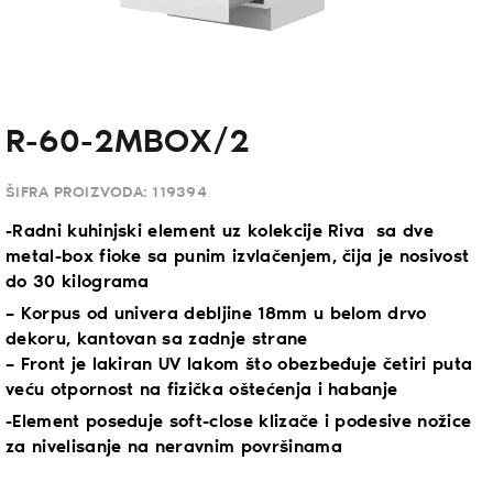
R-60-2MBOX/2
ŠIFRA PROIZVODA:
119394
-Radni kuhinjski element uz kolekcije Riva sa dve
metal-box fioke sa punim izvlačenjem, čija je nosivost
do 30 kilograma
– Korpus od univera debljine 18mm u belom drvo
dekoru, kantovan sa zadnje strane
– Front je lakiran UV lakom što obezbeđuje četiri puta
veću otpornost na fizička oštećenja i habanje
-Element poseduje soft-close klizače i podesive nožice
za nivelisanje na neravnim površinama