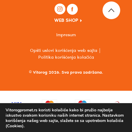
WEB SHOP
Impresum
Opšti uslovi korišćenja web sajta
Politika korišćenja kolačića
© Vitorog 2026. Sva prava zadržana.
Vitorogpromet.rs koristi kolačiće kako bi pružio najbolje
iskustvo svakom korisniku naših internet stranica. Nastavkom
korišćenja našeg web sajta, slažete se sa upotrebom kolačića
(Cookies).