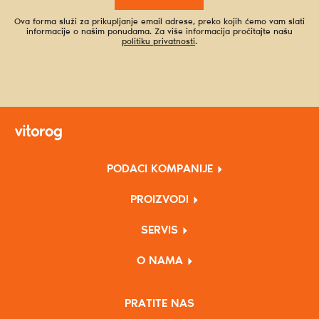
Ova forma služi za prikupljanje email adrese, preko kojih ćemo vam slati
informacije o našim ponudama. Za više informacija pročitajte našu
politiku privatnosti
.
PODACI KOMPANIJE
PROIZVODI
SERVIS
O NAMA
PRATITE NAS