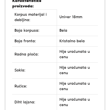
Karakteristike
proizvoda:
Korpus materijal i
Univer 18mm
debljina:
Boja korpusa:
Bela
Boja fronta:
Kristalno bela
Nije uračunata u
Radna ploča:
cenu
Nije uračunata u
Sokla:
cenu
Nije uračunata u
Ručice:
cenu
Nije uračunata u
Diht lajsna:
cenu