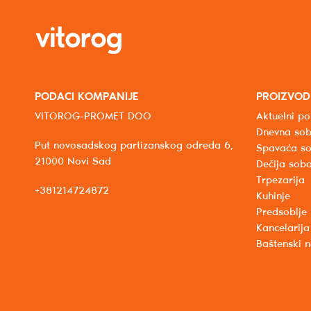
PODACI KOMPANIJE
PROIZVOD
VITOROG-PROMET DOO
Aktuelni po
Dnevna so
Put novosadskog partizanskog odreda 6,
Spavaća s
21000 Novi Sad
Dečija sob
Trpezarija
+381214724872
Kuhinje
Predsoblje
Kancelarija
Baštenski 