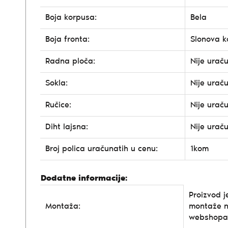
Boja korpusa:
Bela
Boja fronta:
Slonova k
Radna ploča:
Nije urač
Sokla:
Nije urač
Ručice:
Nije urač
Diht lajsna:
Nije urač
Broj polica uračunatih u cenu:
1kom
Dodatne informacije:
Proizvod j
Montaža:
montaže n
webshopa