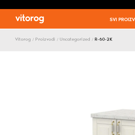
SVI PROIZ
Skip
to
Vitorog
Proizvodi
Uncategorized
R-60-2K
/
/
/
content