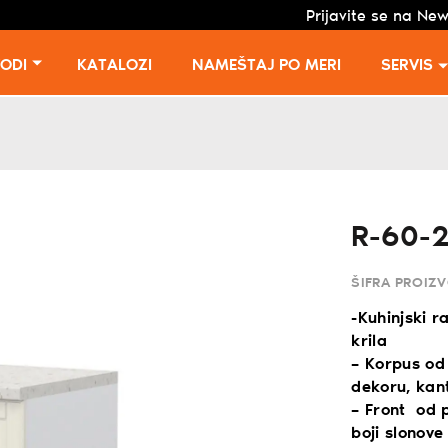
Prijavite se na New
VODI
KATALOZI
NAMEŠTAJ PO MERI
SERVIS
R-60-
ŠIFRA PROIZ
-Kuhinjski r
krila
– Korpus od
dekoru, kan
– Front od 
boji slonove