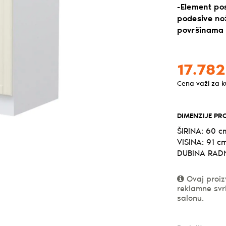
-Element pos
podesive no
površinama
17.782
Cena važi za 
DIMENZIJE PR
ŠIRINA: 60 c
VISINA: 91 c
DUBINA RADN
Ovaj proiz
reklamne svr
salonu.