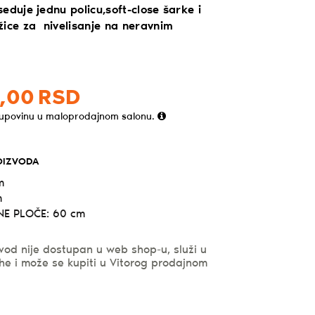
eduje jednu policu,soft-close šarke i
žice za nivelisanje na neravnim
,
00
RSD
kupovinu u maloprodajnom salonu.
OIZVODA
m
m
E PLOČE: 60 cm
vod nije dostupan u web shop-u, služi u
he i može se kupiti u Vitorog prodajnom