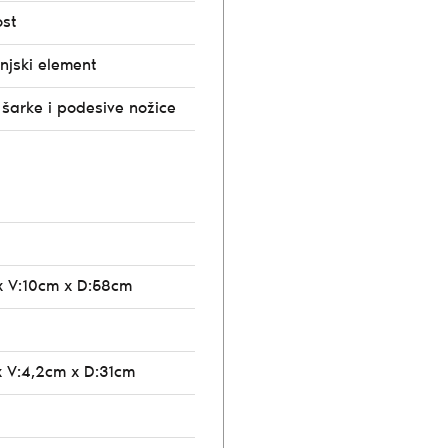
ost
njski element
 šarke i podesive nožice
x V:10cm x D:58cm
x V:4,2cm x D:31cm