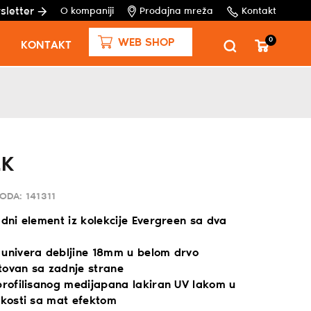
sletter
O kompaniji
Prodajna mreža
Kontakt
0
WEB SHOP
KONTAKT
2K
VODA:
141311
adni element iz kolekcije Evergreen sa dva
 univera debljine 18mm u belom drvo
tovan sa zadnje strane
profilisanog medijapana lakiran UV lakom u
 kosti sa mat efektom