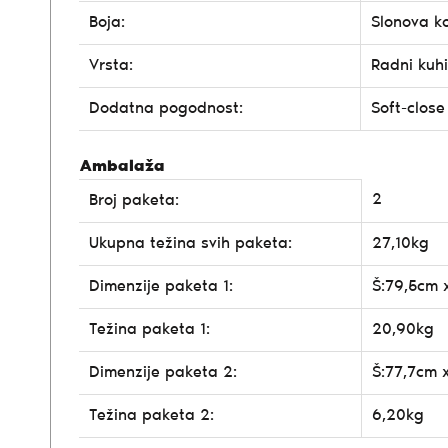
Boja:
Slonova k
Vrsta:
Radni kuhi
Dodatna pogodnost:
Soft-close
Ambalaža
2
Broj paketa:
Ukupna težina svih paketa:
27,10kg
Dimenzije paketa 1:
Š:79,5cm 
Težina paketa 1:
20,90kg
Dimenzije paketa 2:
Š:77,7cm 
Težina paketa 2:
6,20kg