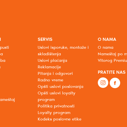
I
SERVIS
O NAMA
pusti
Uslovi isporuke, montaže i
O nama
ba
skladištenja
Nameštaj po m
oba
Uslovi plaćanja
Vitorog Premi
a
Reklamacije
PRATITE NAS
Pitanja i odgovori
Radno vreme
Opšti uslovi poslovanja
Opšti uslovi loyalty
nameštaj
program
Politika privatnosti
Loyalty program
Kodeks poslovne etike