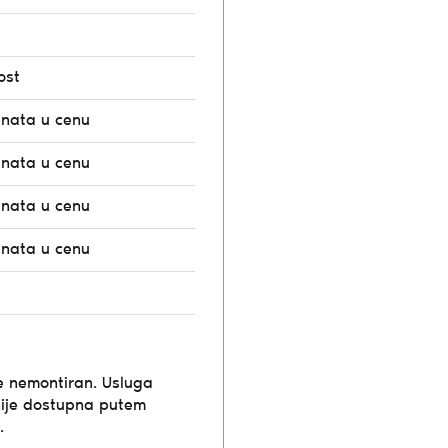
ost
unata u cenu
unata u cenu
unata u cenu
unata u cenu
e nemontiran. Usluga
ije dostupna putem
.