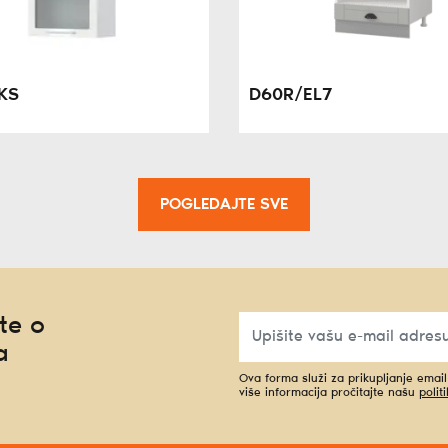
KS
D60R/EL7
POGLEDAJTE SVE
te o
a
Ova forma služi za prikupljanje emai
više informacija pročitajte našu
polit