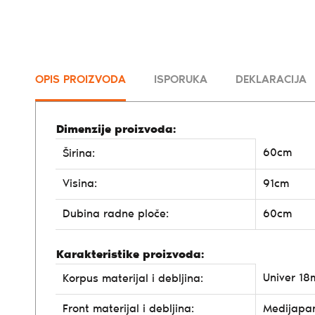
OPIS PROIZVODA
ISPORUKA
DEKLARACIJA
Dimenzije proizvoda:
60cm
Širina:
Visina:
91cm
Dubina radne ploče:
60cm
Karakteristike proizvoda:
Univer 1
Korpus materijal i debljina:
Front materijal i debljina:
Medijapa