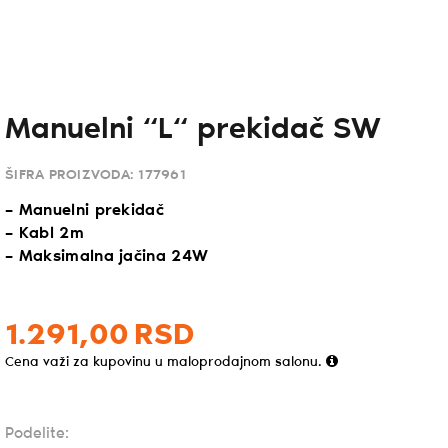
Manuelni “L“ prekidač SW
ŠIFRA PROIZVODA:
177961
– Manuelni prekidač
– Kabl 2m
– Maksimalna jačina 24W
1.291,
00
RSD
Cena važi za kupovinu u maloprodajnom salonu.
Podelite: