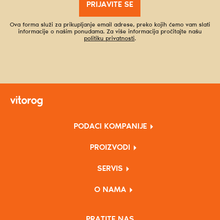
PRIJAVITE SE
Ova forma služi za prikupljanje email adrese, preko kojih ćemo vam slati
informacije o našim ponudama. Za više informacija pročitajte našu
politiku privatnosti
.
PODACI KOMPANIJE
PROIZVODI
SERVIS
O NAMA
PRATITE NAS