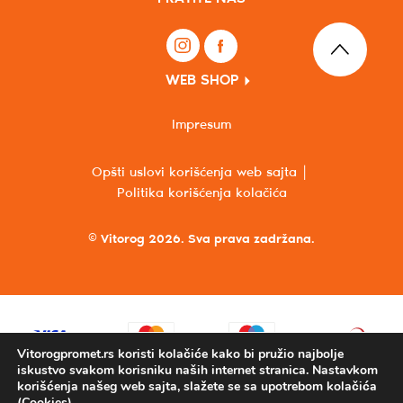
WEB SHOP
Impresum
Opšti uslovi korišćenja web sajta
Politika korišćenja kolačića
© Vitorog 2026. Sva prava zadržana.
Vitorogpromet.rs koristi kolačiće kako bi pružio najbolje
iskustvo svakom korisniku naših internet stranica. Nastavkom
korišćenja našeg web sajta, slažete se sa upotrebom kolačića
(Cookies).