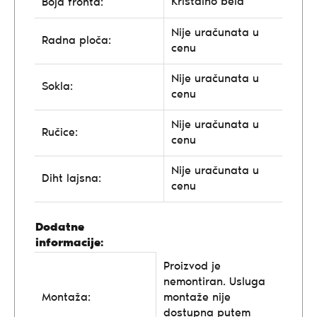
Kristalno bela
Boja fronta:
Nije uračunata u
Radna ploča:
cenu
Nije uračunata u
Sokla:
cenu
Nije uračunata u
Ručice:
cenu
Nije uračunata u
Diht lajsna:
cenu
Dodatne
informacije:
Proizvod je
nemontiran. Usluga
Montaža:
montaže nije
dostupna putem