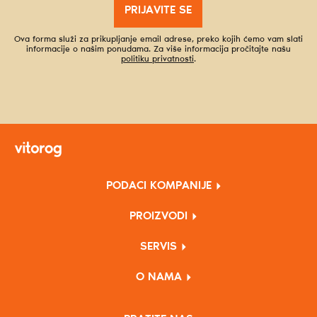
PRIJAVITE SE
Ova forma služi za prikupljanje email adrese, preko kojih ćemo vam slati
informacije o našim ponudama. Za više informacija pročitajte našu
politiku privatnosti
.
PODACI KOMPANIJE
PROIZVODI
SERVIS
O NAMA