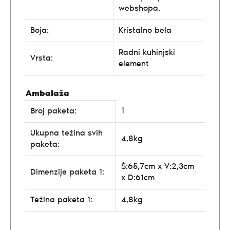
webshopa.
Boja:
Kristalno bela
Radni kuhinjski
Vrsta:
element
Ambalaža
1
Broj paketa:
Ukupna težina svih
4,8kg
paketa:
Š:65,7cm x V:2,3cm
Dimenzije paketa 1:
x D:61cm
Težina paketa 1:
4,8kg