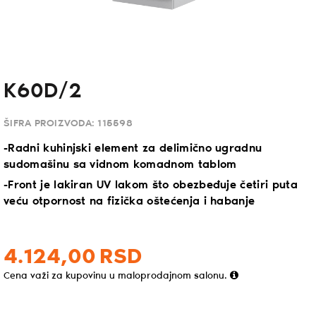
K60D/2
ŠIFRA PROIZVODA:
115598
-Radni kuhinjski element za delimično ugradnu
sudomašinu sa vidnom komadnom tablom
-Front je lakiran UV lakom što obezbeđuje četiri puta
veću otpornost na fizička oštećenja i habanje
4.124,
00
RSD
Cena važi za kupovinu u maloprodajnom salonu.