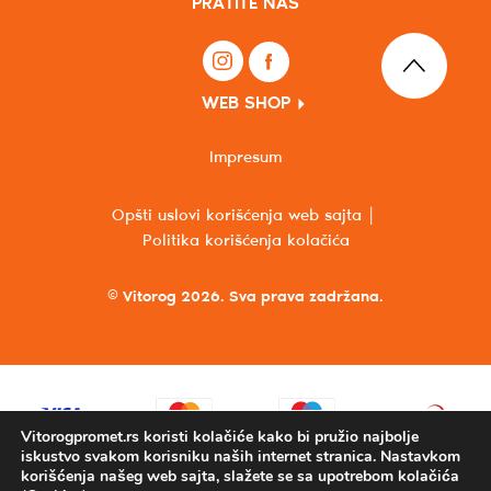
PRATITE NAS
WEB SHOP
Impresum
Opšti uslovi korišćenja web sajta
Politika korišćenja kolačića
© Vitorog 2026. Sva prava zadržana.
Vitorogpromet.rs koristi kolačiće kako bi pružio najbolje
iskustvo svakom korisniku naših internet stranica. Nastavkom
korišćenja našeg web sajta, slažete se sa upotrebom kolačića