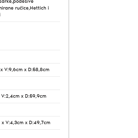
 šarke,podesive
irane ručice,Hettich i
i
 x V:9,6cm x D:58,8cm
 V:2,4cm x D:59,9cm
 x V:4,3cm x D:49,7cm