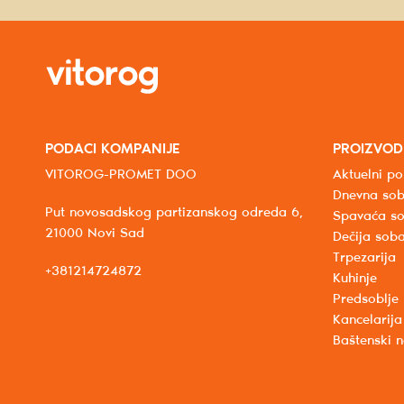
PODACI KOMPANIJE
PROIZVOD
VITOROG-PROMET DOO
Aktuelni po
Dnevna so
Put novosadskog partizanskog odreda 6,
Spavaća s
21000 Novi Sad
Dečija sob
Trpezarija
+381214724872
Kuhinje
Predsoblje
Kancelarija
Baštenski 