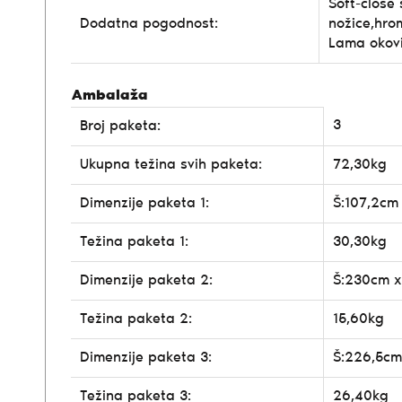
Soft-close
Dodatna pogodnost:
nožice,hrom
Lama okov
Ambalaža
3
Broj paketa:
Ukupna težina svih paketa:
72,30kg
Dimenzije paketa 1:
Š:107,2cm
Težina paketa 1:
30,30kg
Dimenzije paketa 2:
Š:230cm x
Težina paketa 2:
15,60kg
Dimenzije paketa 3:
Š:226,5cm
Težina paketa 3:
26,40kg