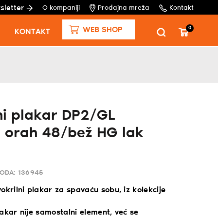
sletter
O kompaniji
Prodajna mreža
Kontakt
0
WEB SHOP
KONTAKT
i plakar DP2/GL
k orah 48/bež HG lak
VODA:
136945
okrilni plakar za spavaću sobu, iz kolekcije
akar nije samostalni element, već se