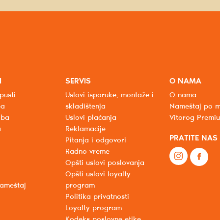
I
SERVIS
O NAMA
pusti
Uslovi isporuke, montaže i
O nama
ba
skladištenja
Nameštaj po m
oba
Uslovi plaćanja
Vitorog Premi
a
Reklamacije
PRATITE NAS
Pitanja i odgovori
Radno vreme
Opšti uslovi poslovanja
Opšti uslovi loyalty
nameštaj
program
Politika privatnosti
Loyalty program
Kodeks poslovne etike