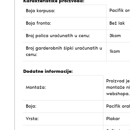
Karakteristike proizvoda:
Pacifik o
Boja korpusa:
Boja fronta:
Bež lak
Broj polica uračunatih u cenu:
3kom
Broj garderobnih šipki uračunatih u
1kom
cenu:
Dodatne informacije:
Proizvod j
Montaža:
montaže n
webshopa.
Boja:
Pacifik ora
Vrsta:
Plakar