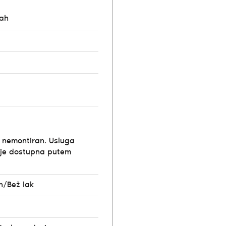
rah
e nemontiran. Usluga
ije dostupna putem
h/Bež lak