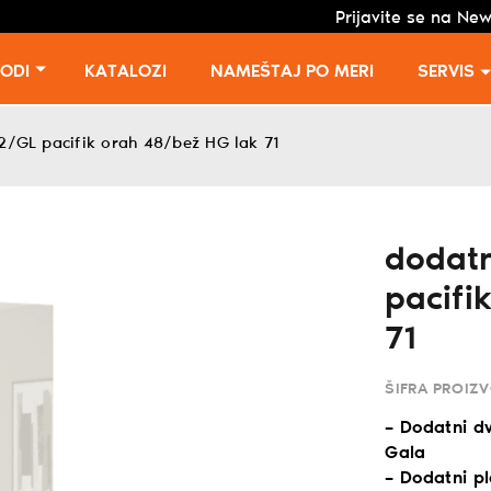
Prijavite se na New
VODI
KATALOZI
NAMEŠTAJ PO MERI
SERVIS
2/GL pacifik orah 48/bež HG lak 71
dodatn
pacifi
71
ŠIFRA PROIZ
– Dodatni dv
Gala
– Dodatni pl