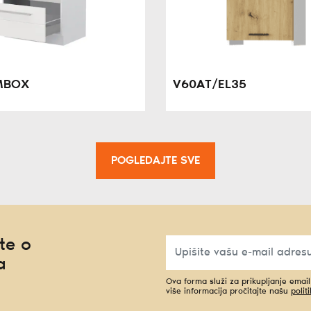
MBOX
V60AT/EL35
POGLEDAJTE SVE
te o
a
Ova forma služi za prikupljanje emai
više informacija pročitajte našu
polit