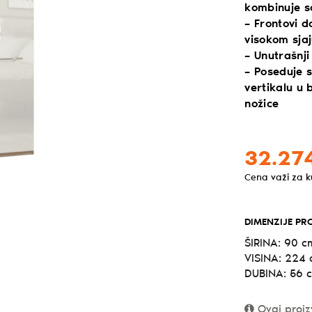
kombinuje s
– Frontovi 
visokom sjaj
– Unutrašnji
– Poseduje s
vertikalu u 
nožice
32.27
Cena važi za 
DIMENZIJE PR
ŠIRINA: 90 c
VISINA: 224
DUBINA: 56 
Ovaj proiz