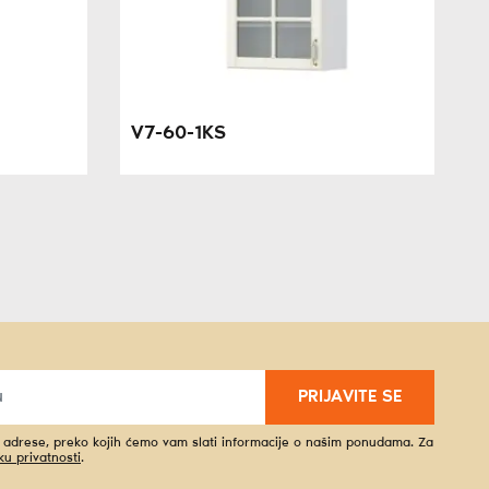
V7-60-1KS
PRIJAVITE SE
l adrese, preko kojih ćemo vam slati informacije o našim ponudama. Za
iku privatnosti
.