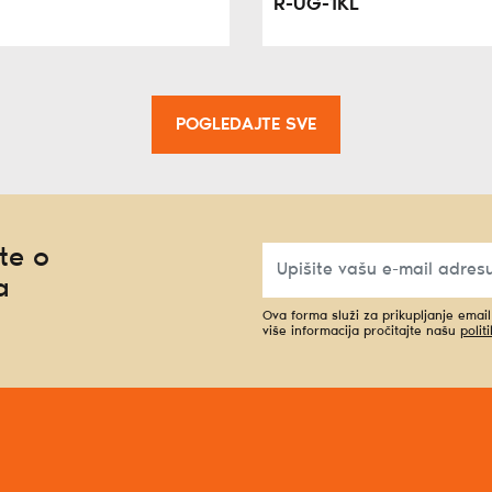
R-UG-1KL
POGLEDAJTE SVE
te o
a
Ova forma služi za prikupljanje emai
više informacija pročitajte našu
polit