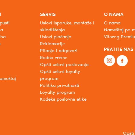
I
SERVIS
O NAMA
pusti
Uslovi isporuke, montaže i
O nama
ba
skladištenja
Nameštaj po m
oba
Uslovi plaćanja
Vitorog Premi
a
Reklamacije
PRATITE NAS
Pitanja i odgovori
Radno vreme
Opšti uslovi poslovanja
Opšti uslovi loyalty
nameštaj
program
Politika privatnosti
Loyalty program
Kodeks poslovne etike
Opšti