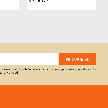
V7-15-OP
PRIJAVITE SE
l adrese, preko kojih ćemo vam slati informacije o našim ponudama. Za
iku privatnosti
.