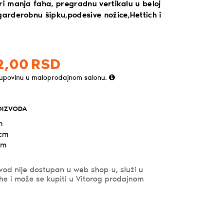
ri manja faha, pregradnu vertikalu u beloj
garderobnu šipku,podesive nožice,Hettich i
2,
00
RSD
kupovinu u maloprodajnom salonu.
OIZVODA
m
 cm
cm
vod nije dostupan u web shop-u, služi u
he i može se kupiti u Vitorog prodajnom