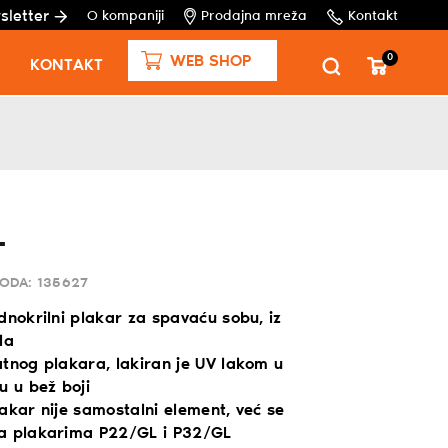
sletter
O kompaniji
Prodajna mreža
Kontakt
0
WEB SHOP
KONTAKT
L
VODA:
135627
dnokrilni plakar za spavaću sobu, iz
la
atnog plakara, lakiran je UV lakom u
u u bež boji
akar nije samostalni element, već se
a plakarima P22/GL i P32/GL