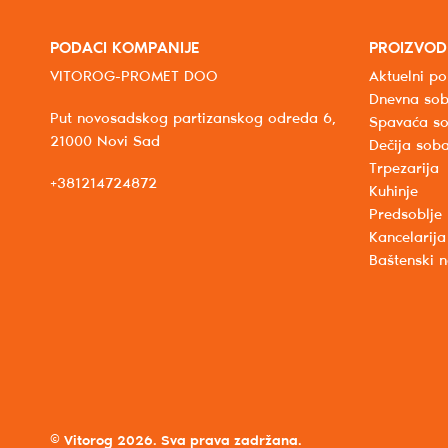
PODACI KOMPANIJE
PROIZVOD
VITOROG-PROMET DOO
Aktuelni po
Dnevna so
Put novosadskog partizanskog odreda 6,
Spavaća s
21000 Novi Sad
Dečija sob
Trpezarija
+381214724872
Kuhinje
Predsoblje
Kancelarija
Baštenski 
© Vitorog 2026. Sva prava zadržana.