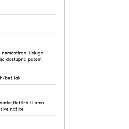
e nemontiran. Usluga
ije dostupna putem
.
ah/bež lak
 šarke,Hettich i Lama
sive nožice