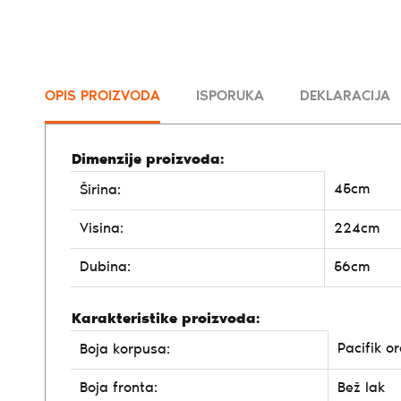
OPIS PROIZVODA
ISPORUKA
DEKLARACIJA
Dimenzije proizvoda:
45cm
Širina:
Visina:
224cm
Dubina:
56cm
Karakteristike proizvoda:
Pacifik o
Boja korpusa:
Boja fronta:
Bež lak