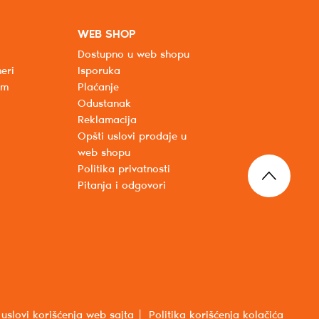
WEB SHOP
Dostupno u web shopu
eri
Isporuka
um
Plaćanje
Odustanak
Reklamacija
Opšti uslovi prodaje u
web shopu
Politika privatnosti
Pitanja i odgovori
 uslovi korišćenja web sajta
Politika korišćenja kolačića