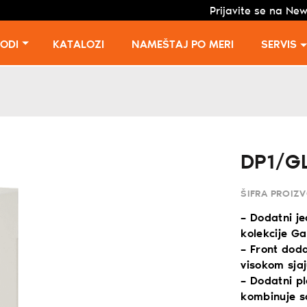
Prijavite se na New
VODI
KATALOZI
NAMEŠTAJ PO MERI
SERVIS
DP1/G
ŠIFRA PROIZ
– Dodatni je
kolekcije Ga
– Front dod
visokom sjaj
– Dodatni pl
kombinuje s