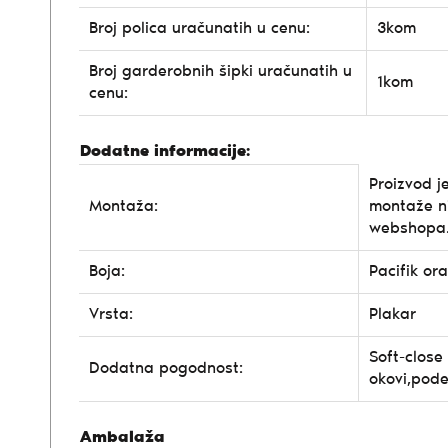
Broj polica uračunatih u cenu:
3kom
Broj garderobnih šipki uračunatih u
1kom
cenu:
Dodatne informacije:
Proizvod j
Montaža:
montaže n
webshopa
Boja:
Pacifik or
Vrsta:
Plakar
Soft-close
Dodatna pogodnost:
okovi,pode
Ambalaža