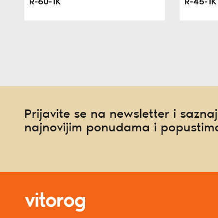
R-60-1K
R-45-1K
Prijavite se na newsletter i saznaj
najnovijim ponudama i popustim