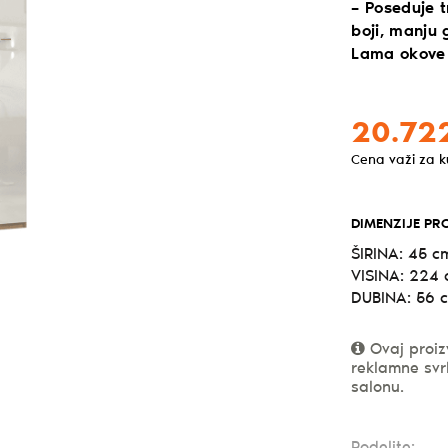
– Poseduje t
boji, manju 
Lama okove
20.72
Cena važi za 
DIMENZIJE PR
ŠIRINA: 45 c
VISINA: 224
DUBINA: 56 
Ovaj proiz
reklamne svr
salonu.
Podelite: