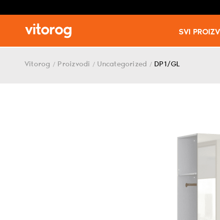
SVI PROIZ
Skip
to
Vitorog
Proizvodi
Uncategorized
DP1/GL
/
/
/
content