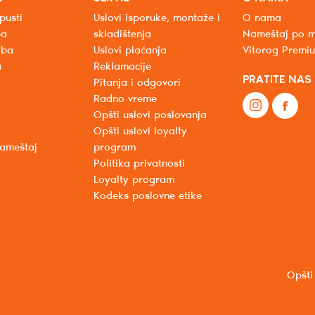
pusti
Uslovi isporuke, montaže i
O nama
ba
skladištenja
Nameštaj po m
oba
Uslovi plaćanja
Vitorog Premi
a
Reklamacije
PRATITE NAS
Pitanja i odgovori
Radno vreme
Opšti uslovi poslovanja
Opšti uslovi loyalty
nameštaj
program
Politika privatnosti
Loyalty program
Kodeks poslovne etike
Opšti