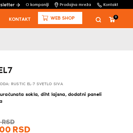
sletter
O kompaniji
Prodajna mreža
Kontakt
0
WEB SHOP
KONTAKT
EL7
VODA:
RUSTIC EL-7 SVETLO SIVA
 uračunata sokla, diht lajsna, dodatni paneli
ča
0
RSD
00
RSD