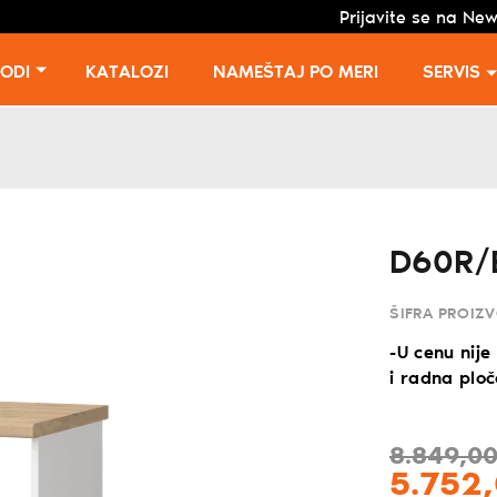
Prijavite se na New
VODI
KATALOZI
NAMEŠTAJ PO MERI
SERVIS
D60R/
ŠIFRA PROIZ
-U cenu nije
i radna plo
8.849,
0
5.752,