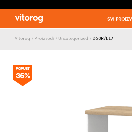
SVI PROIZ
Skip
to
Vitorog
Proizvodi
Uncategorized
D60R/EL7
/
/
/
content
POPUST
35%