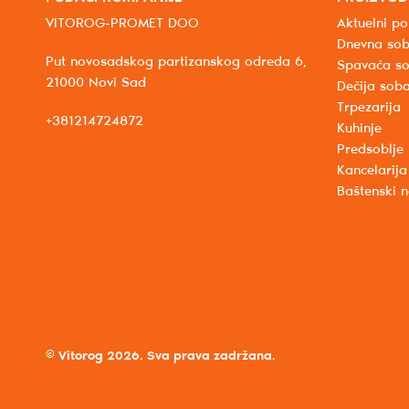
VITOROG-PROMET DOO
Aktuelni po
Dnevna so
Put novosadskog partizanskog odreda 6,
Spavaća s
21000 Novi Sad
Dečija sob
Trpezarija
+381214724872
Kuhinje
Predsoblje
Kancelarija
Baštenski 
© Vitorog 2026. Sva prava zadržana.