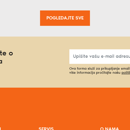
POGLEDAJTE SVE
te o
a
Ova forma služi za prikupljanje emai
više informacija pročitajte našu
polit
I
SERVIS
O NAMA