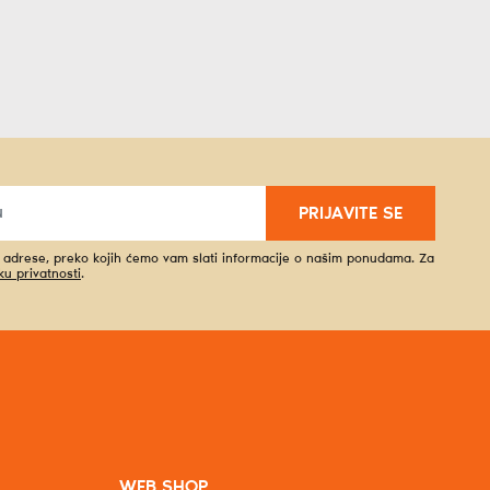
PRIJAVITE SE
l adrese, preko kojih ćemo vam slati informacije o našim ponudama. Za
iku privatnosti
.
WEB SHOP