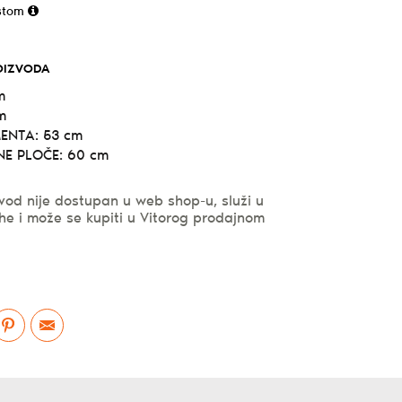
stom
OIZVODA
m
m
ENTA: 53 cm
E PLOČE: 60 cm
vod nije dostupan u web shop-u, služi u
he i može se kupiti u Vitorog prodajnom