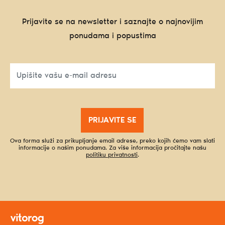
Prijavite se na newsletter i saznajte o najnovijim
ponudama i popustima
PRIJAVITE SE
Ova forma služi za prikupljanje email adrese, preko kojih ćemo vam slati
informacije o našim ponudama. Za više informacija pročitajte našu
politiku privatnosti
.