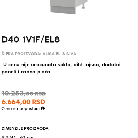
D40 1V1F/EL8
ŠIFRA PROIZVODA:
ALISA EL-8 SIVA
-U cenu nije uračunata sokla, diht lajsna, dodatni
paneli i radna ploča
10.253,
00
RSD
6.664,
00
RSD
Cena sa popustom
DIMENZIJE PROIZVODA
ŠIRINA: 40 cm