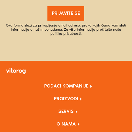
PRIJAVITE SE
Ova forma služi za prikupljanje email adrese, preko kojih ćemo vam slati
informacije o našim ponudama. Za više informacija pročitajte našu
politiku privatnosti
.
PODACI KOMPANIJE
PROIZVODI
SERVIS
O NAMA