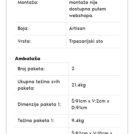
Montaža:
montaže nije
dostupna putem
webshopa.
Boja:
Artisan
Vrsta:
Trpezarijski sto
Ambalaža
2
Broj paketa:
Ukupna težina svih
21.4kg
paketa:
Š:91cm x V:2cm x
Dimenzije paketa 1:
D:91cm
Težina paketa 1:
9.4kg
Š:82cm x V:10cm x