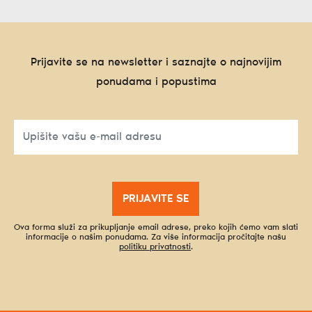
Prijavite se na newsletter i saznajte o najnovijim
ponudama i popustima
PRIJAVITE SE
Ova forma služi za prikupljanje email adrese, preko kojih ćemo vam slati
informacije o našim ponudama. Za više informacija pročitajte našu
politiku privatnosti
.