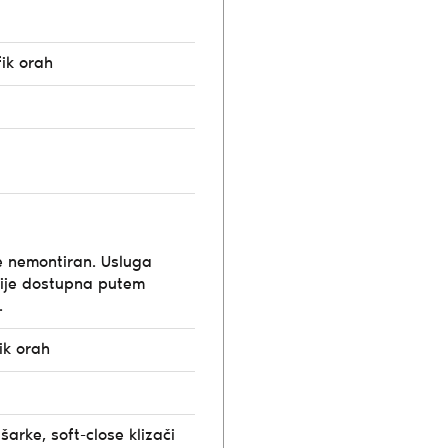
fik orah
e nemontiran. Usluga
ije dostupna putem
.
ik orah
šarke, soft-close klizači