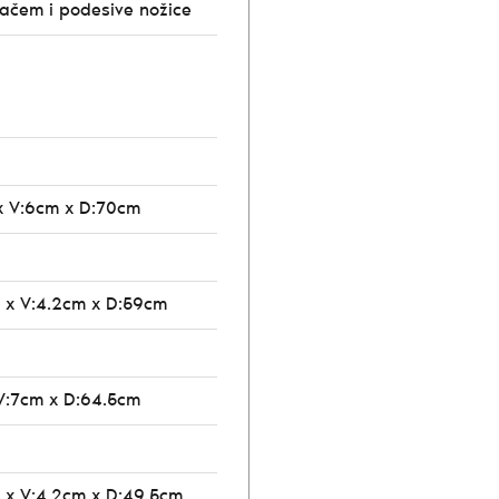
vačem i podesive nožice
x V:6cm x D:70cm
 x V:4.2cm x D:59cm
V:7cm x D:64.5cm
 x V:4.2cm x D:49.5cm