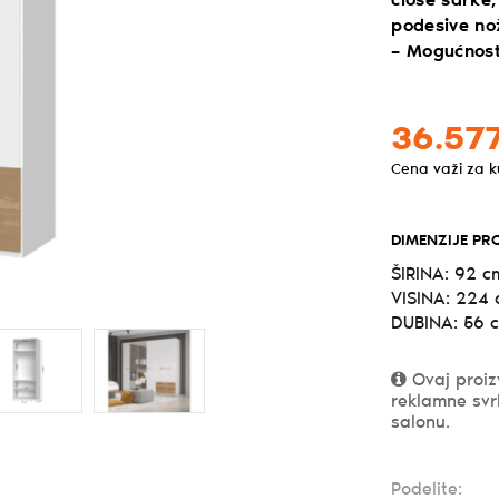
close šarke,
podesive no
– Mogućnost
36.577
Cena važi za 
DIMENZIJE PR
ŠIRINA: 92 c
VISINA: 224
DUBINA: 56 
Ovaj proiz
reklamne svr
salonu.
Podelite: