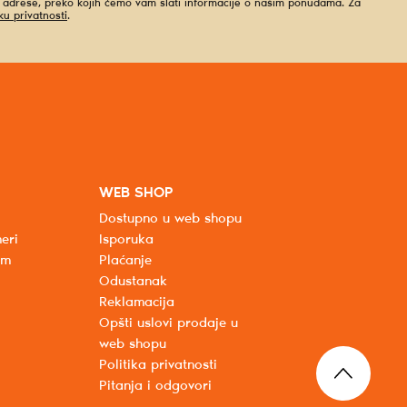
l adrese, preko kojih ćemo vam slati informacije o našim ponudama. Za
iku privatnosti
.
WEB SHOP
Dostupno u web shopu
eri
Isporuka
um
Plaćanje
Odustanak
Reklamacija
Opšti uslovi prodaje u
web shopu
Politika privatnosti
Pitanja i odgovori