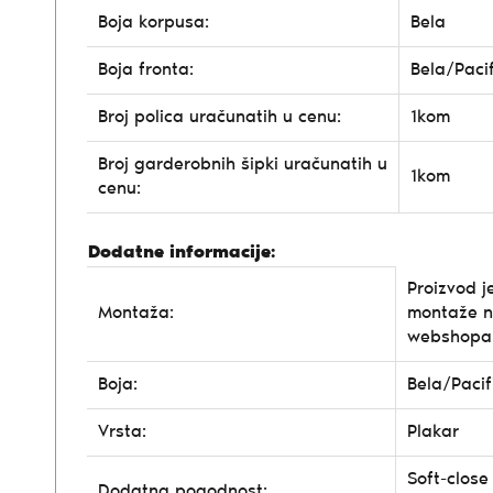
Boja korpusa:
Bela
Boja fronta:
Bela/Paci
Broj polica uračunatih u cenu:
1kom
Broj garderobnih šipki uračunatih u
1kom
cenu:
Dodatne informacije:
Proizvod j
Montaža:
montaže n
webshopa
Boja:
Bela/Pacif
Vrsta:
Plakar
Soft-close 
Dodatna pogodnost: