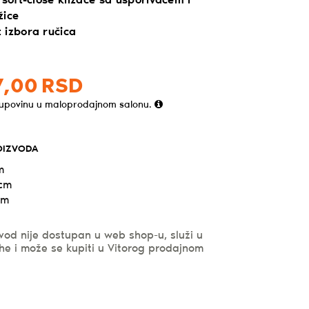
 soft-close klizače sa usporivačem i
žice
 izbora ručica
,
00
RSD
kupovinu u maloprodajnom salonu.
OIZVODA
m
 cm
cm
vod nije dostupan u web shop-u, služi u
he i može se kupiti u Vitorog prodajnom