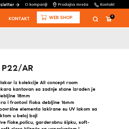
sletter
O kompaniji
Prodajna mreža
Kontakt
0
WEB SHOP
KONTAKT
r P22/AR
plakar iz kolekcije All concept room
akara kantovan sa zadnje stane izrađen je
debljine 18mm
ara i frontovi fioka debljine 16mm
 površine elementa lakirane su UV lakom sa
ktom u beloj boji
ve fioke,policu, garderobnu šipku, soft-