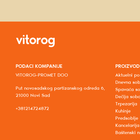
PODACI KOMPANIJE
PROIZVOD
VITOROG-PROMET DOO
Aktuelni po
Dnevna so
Put novosadskog partizanskog odreda 6,
Spavaća s
21000 Novi Sad
Dečija sob
Trpezarija
+381214724872
Kuhinje
Predsoblje
Kancelarija
Baštenski 