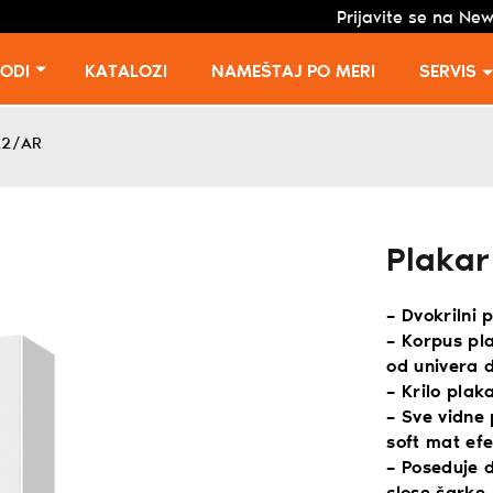
Prijavite se na New
VODI
KATALOZI
NAMEŠTAJ PO MERI
SERVIS
22/AR
Plaka
– Dvokrilni 
– Korpus pl
od univera 
– Krilo plak
– Sve vidne
soft mat efe
– Poseduje d