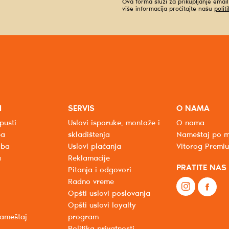
Ova forma služi za prikupljanje emai
više informacija pročitajte našu
polit
I
SERVIS
O NAMA
pusti
Uslovi isporuke, montaže i
O nama
ba
skladištenja
Nameštaj po m
oba
Uslovi plaćanja
Vitorog Premi
a
Reklamacije
PRATITE NAS
Pitanja i odgovori
Radno vreme
Opšti uslovi poslovanja
Opšti uslovi loyalty
nameštaj
program