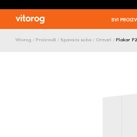
SVI PROIZ
Skip
to
Vitorog
Proizvodi
Spavaća soba
Ormari
Plakar P
/
/
/
/
content