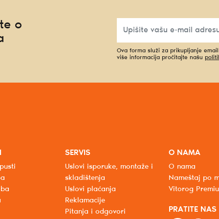
te o
a
Ova forma služi za prikupljanje emai
više informacija pročitajte našu
polit
I
SERVIS
O NAMA
pusti
Uslovi isporuke, montaže i
O nama
ba
skladištenja
Nameštaj po m
oba
Uslovi plaćanja
Vitorog Premi
a
Reklamacije
PRATITE NAS
Pitanja i odgovori