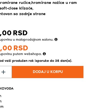
hromirane ručice,hromirane nožice u ram
soft-close klizače,
ntovan sa zadnje strane
,
00
RSD
kupovinu u maloprodajnom salonu.
,
00
RSD
kupovinu putem webshopa.
vod važi produžen rok isporuke do 35 dan(a).
DODAJ U KORPU
OIZVODA
m
m
cm