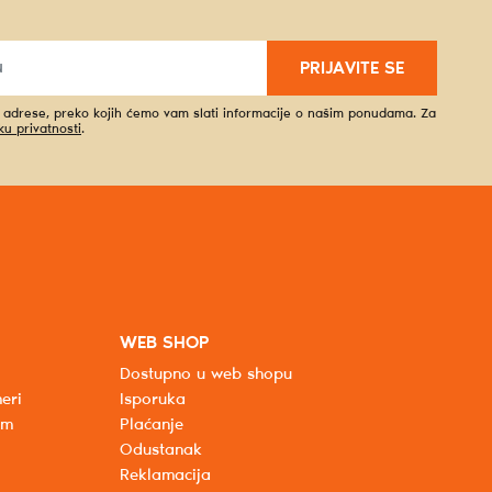
PRIJAVITE SE
l adrese, preko kojih ćemo vam slati informacije o našim ponudama. Za
iku privatnosti
.
WEB SHOP
Dostupno u web shopu
eri
Isporuka
um
Plaćanje
Odustanak
Reklamacija