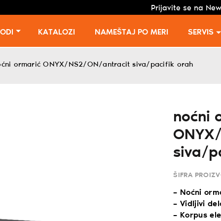
Prijavite se na New
VODI
KATALOZI
NAMEŠTAJ PO MERI
SERVIS
oćni ormarić ONYX/NS2/ON/antracit siva/pacifik orah
noćni 
ONYX/
siva/p
ŠIFRA PROIZ
– Noćni orma
– Vidljivi d
– Korpus el