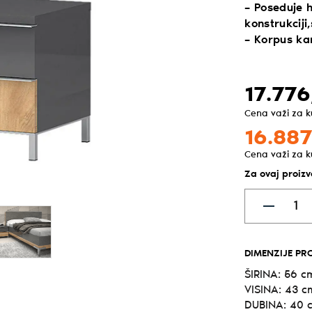
– Poseduje 
konstrukciji,
– Korpus ka
17.776
Cena važi za 
16.887
Cena važi za 
Za ovaj proiz
DIMENZIJE PR
ŠIRINA: 56 c
VISINA: 43 c
DUBINA: 40 