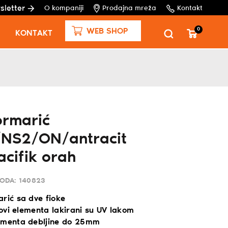
sletter
O kompaniji
Prodajna mreža
Kontakt
0
WEB SHOP
KONTAKT
ormarić
NS2/ON/antracit
acifik orah
VODA:
140823
rić sa dve fioke
elovi elementa lakirani su UV lakom
ementa debljine do 25mm