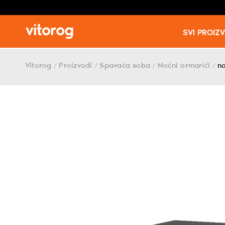
SVI PROIZ
Skip
to
Vitorog
Proizvodi
Spavaća soba
Noćni ormarići
n
/
/
/
/
content