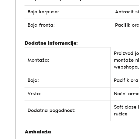
Boja korpusa:
Antracit s
Boja fronta:
Pacifik or
Dodatne informacije:
Proizvod j
Montaža:
montaže n
webshopa.
Boja:
Pacifik ora
Vrsta:
Noćni orma
Soft close 
Dodatna pogodnost:
ručice
Ambalaža