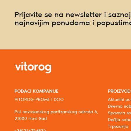
Prijavite se na newsletter i saznaj
najnovijim ponudama i popustim
PODACI KOMPANIJE
PROIZVOD
VITOROG-PROMET DOO
Aktuelni po
Dnevna so
Put novosadskog partizanskog odreda 6,
Spavaća s
21000 Novi Sad
Dečija sob
Trpezarija