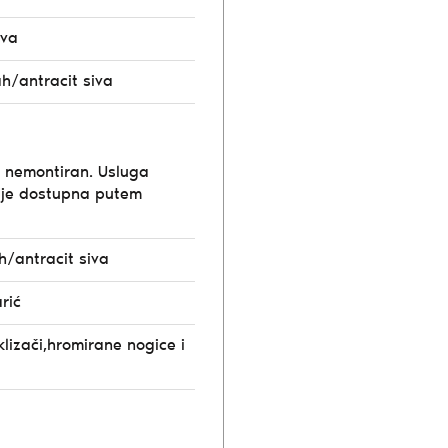
iva
ah/antracit siva
e nemontiran. Usluga
ije dostupna putem
h/antracit siva
rić
klizači,hromirane nogice i