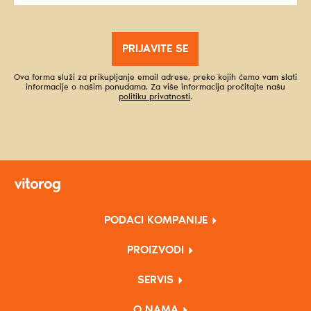
PRIJAVITE SE
Ova forma služi za prikupljanje email adrese, preko kojih ćemo vam slati
informacije o našim ponudama. Za više informacija pročitajte našu
politiku privatnosti
.
PODACI KOMPANIJE
PROIZVODI
SERVIS
O NAMA