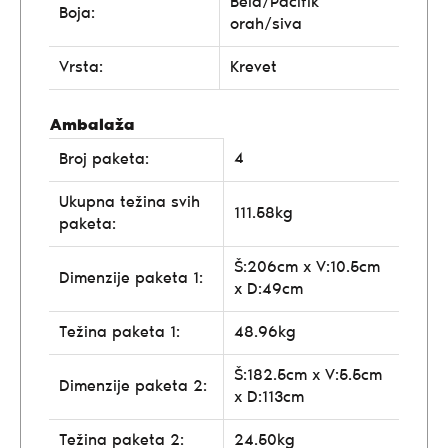
Bela/Pacifik
Boja:
orah/siva
Vrsta:
Krevet
Ambalaža
4
Broj paketa:
Ukupna težina svih
111.58kg
paketa:
Š:206cm x V:10.5cm
Dimenzije paketa 1:
x D:49cm
Težina paketa 1:
48.96kg
Š:182.5cm x V:5.5cm
Dimenzije paketa 2:
x D:113cm
Težina paketa 2:
24.50kg