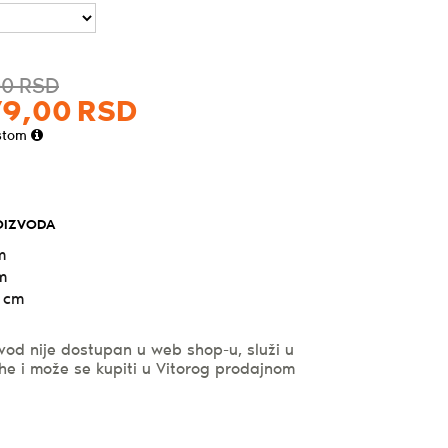
00
RSD
alna
na
79,
00
RSD
stom
9,00RSD.
OIZVODA
4,00RSD.
m
m
 cm
vod nije dostupan u web shop-u, služi u
he i može se kupiti u Vitorog prodajnom