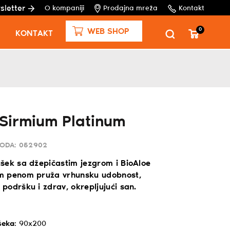
sletter
O kompaniji
Prodajna mreža
Kontakt
0
WEB SHOP
KONTAKT
Sirmium Platinum
VODA:
052902
šek sa džepičastim jezgrom i BioAloe
m penom pruža vrhunsku udobnost,
podršku i zdrav, okrepljujući san.
šeka
:
90x200