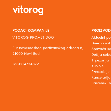
PODACI KOMPANIJE
PROIZVOD
VITOROG-PROMET DOO
Aktuelni po
Dnevna so
Put novosadskog partizanskog odreda 6,
Spavaća s
21000 Novi Sad
Dečija sob
Trpezarija
+381214724872
Kuhinje
Predsoblje
Kancelarija
Baštenski 