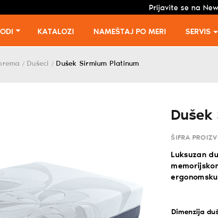
Prijavite se na New
VODI
KATALOZI
NAMEŠTAJ PO MERI
SERVIS
oprema
Dušeci
Dušek Sirmium Platinum
/
/
Dušek 
ŠIFRA PROIZ
Luksuzan du
memorijsko
ergonomsku 
Dimenzija du