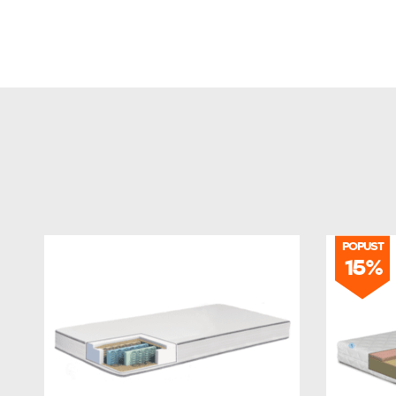
POPUST
15%