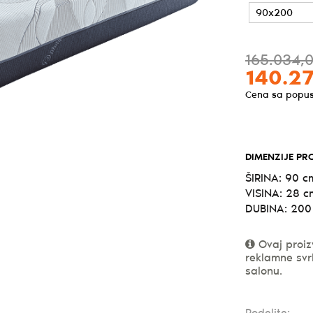
165.034,
Origin
Trenut
140.2
cena
cena
Cena sa popu
je
je:
bila:
140.27
DIMENZIJE PR
165.03
ŠIRINA:
90 c
VISINA:
28 c
DUBINA:
200
Ovaj proiz
reklamne svr
salonu.