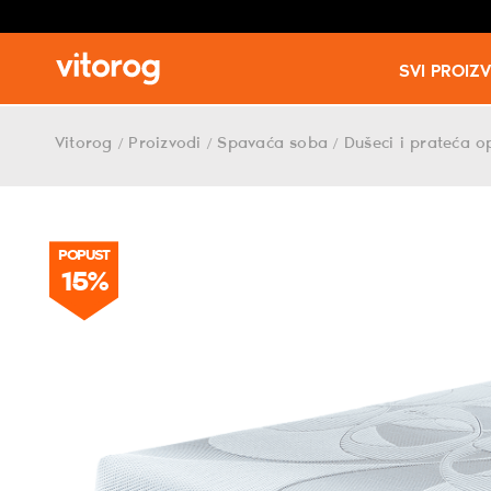
SVI PROIZ
Skip
to
Vitorog
Proizvodi
Spavaća soba
Dušeci i prateća 
/
/
/
content
POPUST
POPUST
15%
15%