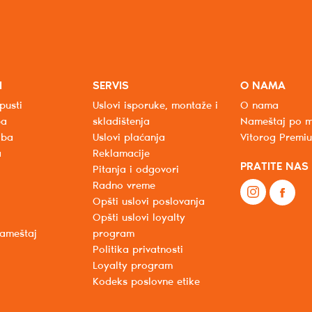
I
SERVIS
O NAMA
pusti
Uslovi isporuke, montaže i
O nama
ba
skladištenja
Nameštaj po m
oba
Uslovi plaćanja
Vitorog Premi
a
Reklamacije
PRATITE NAS
Pitanja i odgovori
Radno vreme
Opšti uslovi poslovanja
Opšti uslovi loyalty
nameštaj
program
Politika privatnosti
Loyalty program
Kodeks poslovne etike