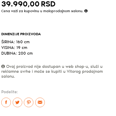
39.990,
00
RSD
Cena važi za kupovinu u maloprodajnom salonu.
DIMENZIJE PROIZVODA
ŠIRINA:
160 cm
VISINA:
19 cm
DUBINA:
200 cm
Ovaj proizvod nije dostupan u web shop-u, služi u
reklamne svrhe i može se kupiti u Vitorog prodajnom
salonu.
Podelite: