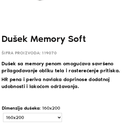
Dušek Memory Soft
ŠIFRA PROIZVODA:
119070
Dušek sa memory penom omogućava savršeno
prilagođavanje obliku tela i rasterećenje pritiska.
HR pena i periva navlaka doprinose dodatnoj
udobnosti i lakoćom održavanja.
Dimenzija dušeka
:
160x200