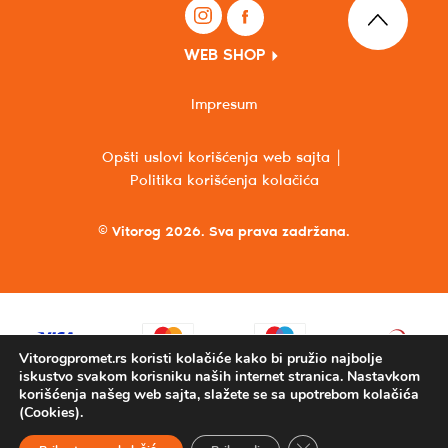
WEB SHOP
Impresum
Opšti uslovi korišćenja web sajta
Politika korišćenja kolačića
© Vitorog 2026. Sva prava zadržana.
Vitorogpromet.rs koristi kolačiće kako bi pružio najbolje
iskustvo svakom korisniku naših internet stranica. Nastavkom
korišćenja našeg web sajta, slažete se sa upotrebom kolačića
(Cookies).
Close GDPR Cookie Ba