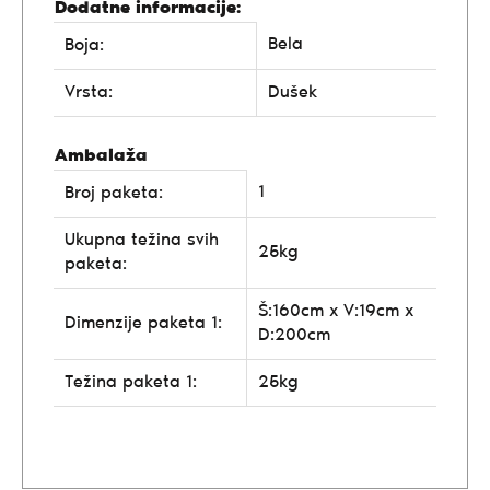
Dodatne informacije:
Bela
Boja:
Vrsta:
Dušek
Ambalaža
1
Broj paketa:
Ukupna težina svih
25kg
paketa:
Š:160cm x V:19cm x
Dimenzije paketa 1:
D:200cm
Težina paketa 1:
25kg