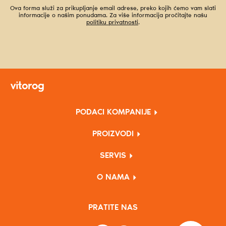
Ova forma služi za prikupljanje email adrese, preko kojih ćemo vam slati
informacije o našim ponudama. Za više informacija pročitajte našu
politiku privatnosti
.
PODACI KOMPANIJE
PROIZVODI
SERVIS
O NAMA
PRATITE NAS