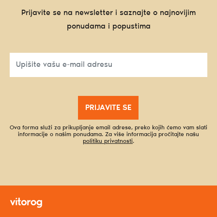
Prijavite se na newsletter i saznajte o najnovijim
ponudama i popustima
PRIJAVITE SE
Ova forma služi za prikupljanje email adrese, preko kojih ćemo vam slati
informacije o našim ponudama. Za više informacija pročitajte našu
politiku privatnosti
.