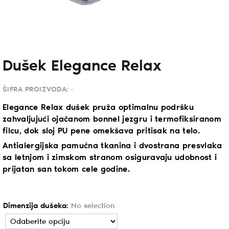
Dušek Elegance Relax
ŠIFRA PROIZVODA:
-
Elegance Relax dušek pruža optimalnu podršku
zahvaljujući ojačanom bonnel jezgru i termofiksiranom
filcu, dok sloj PU pene omekšava pritisak na telo.
Antialergijska pamučna tkanina i dvostrana presvlaka
sa letnjom i zimskom stranom osiguravaju udobnost i
prijatan san tokom cele godine.
Dimenzija dušeka
:
No selection