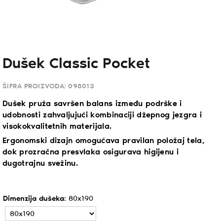
Dušek Classic Pocket
ŠIFRA PROIZVODA:
098013
Dušek pruža savršen balans između podrške i
udobnosti zahvaljujući kombinaciji džepnog jezgra i
visokokvalitetnih materijala.
Ergonomski dizajn omogućava pravilan položaj tela,
dok prozračna presvlaka osigurava higijenu i
dugotrajnu svežinu.
Dimenzija dušeka
:
80x190