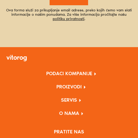
Ova forma služi za prikupljanje email adrese, preko kojih ćemo vam slati
informacije o našim ponudama. Za više informacija pročitajte našu
politiku privatnosti
.
PODACI KOMPANIJE
PROIZVODI
SERVIS
O NAMA
PRATITE NAS