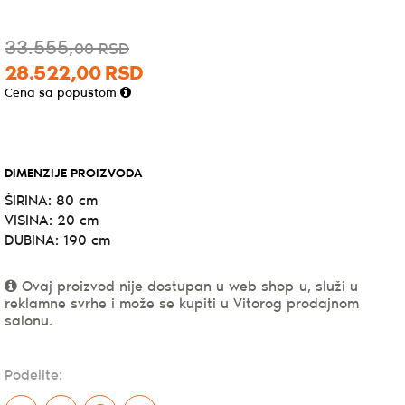
33.555,
Originalna
Trenutna
00
RSD
28.522,
00
RSD
cena
cena
Cena sa popustom
je
je:
bila:
28.522,00RSD.
DIMENZIJE PROIZVODA
33.555,00RSD.
ŠIRINA:
80 cm
VISINA:
20 cm
DUBINA:
190 cm
Ovaj proizvod nije dostupan u web shop-u, služi u
reklamne svrhe i može se kupiti u Vitorog prodajnom
salonu.
Podelite: