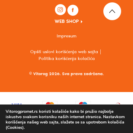
WEB SHOP
Impresum
Opšti uslovi korišćenja web sajta
Politika korišćenja kolačića
© Vitorog 2026. Sva prava zadržana.
Vitorogpromet.rs koristi kolačiće kako bi pružio najbolje
iskustvo svakom korisniku naših internet stranica. Nastavkom
korišćenja našeg web sajta, slažete se sa upotrebom kolačića
(Cookies).