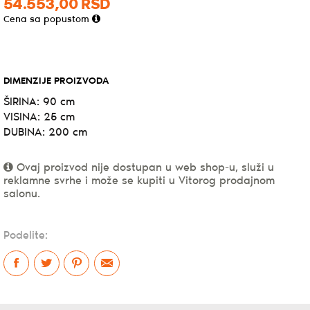
54.553,
00
RSD
cena
cena
Cena sa popustom
je
je:
bila:
54.553,00RSD.
DIMENZIJE PROIZVODA
64.180,00RSD.
ŠIRINA:
90 cm
VISINA:
25 cm
DUBINA:
200 cm
Ovaj proizvod nije dostupan u web shop-u, služi u
reklamne svrhe i može se kupiti u Vitorog prodajnom
salonu.
Podelite: