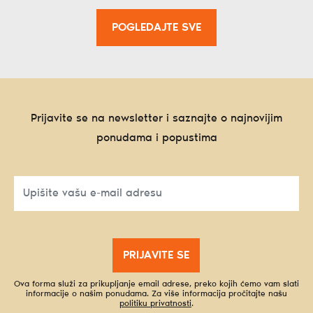
POGLEDAJTE SVE
Prijavite se na newsletter i saznajte o najnovijim
ponudama i popustima
PRIJAVITE SE
Ova forma služi za prikupljanje email adrese, preko kojih ćemo vam slati
informacije o našim ponudama. Za više informacija pročitajte našu
politiku privatnosti
.