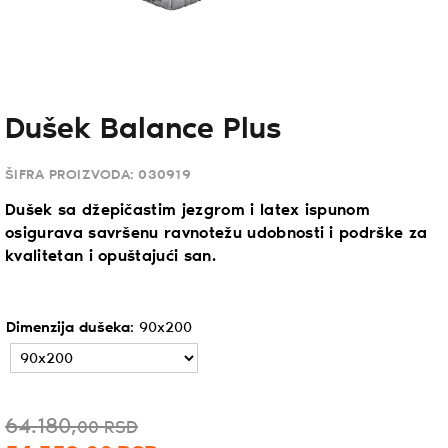
Dušek Balance Plus
ŠIFRA PROIZVODA:
030919
Dušek sa džepičastim jezgrom i latex ispunom
osigurava savršenu ravnotežu udobnosti i podrške za
kvalitetan i opuštajući san.
Dimenzija dušeka
:
90x200
64.180,
Originalna
Trenutna
00
RSD