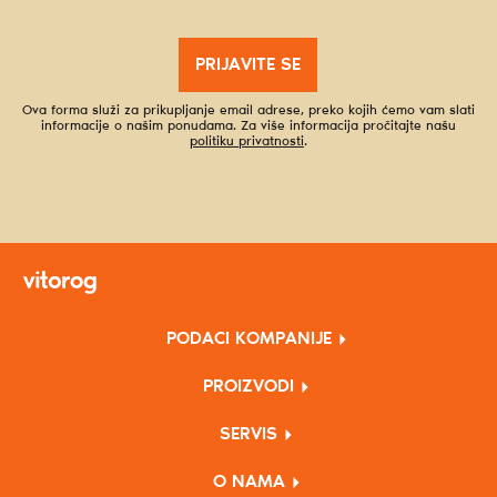
PRIJAVITE SE
Ova forma služi za prikupljanje email adrese, preko kojih ćemo vam slati
informacije o našim ponudama. Za više informacija pročitajte našu
politiku privatnosti
.
PODACI KOMPANIJE
PROIZVODI
SERVIS
O NAMA