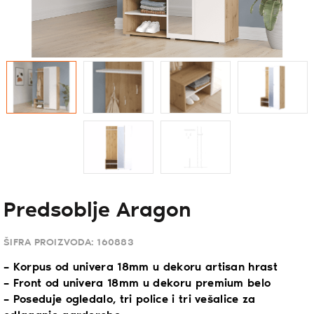
Predsoblje Aragon
ŠIFRA PROIZVODA:
160883
– Korpus od univera 18mm u dekoru artisan hrast
– Front od univera 18mm u dekoru premium belo
– Poseduje ogledalo, tri police i tri vešalice za