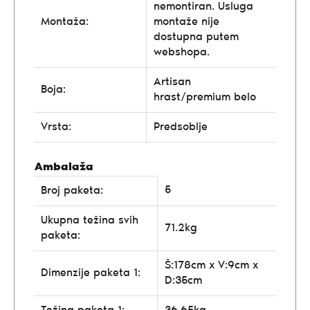
nemontiran. Usluga
Montaža:
montaže nije
dostupna putem
webshopa.
Artisan
Boja:
hrast/premium belo
Vrsta:
Predsoblje
Ambalaža
5
Broj paketa:
Ukupna težina svih
71.2kg
paketa:
Š:178cm x V:9cm x
Dimenzije paketa 1:
D:35cm