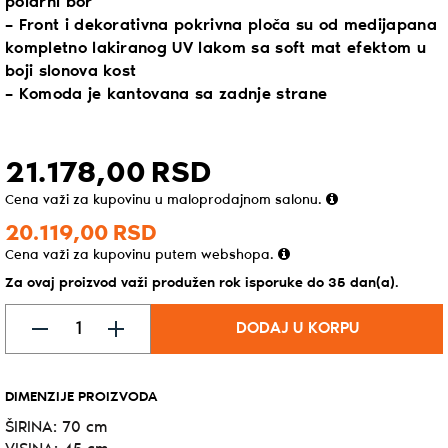
polarni bor
– Front i dekorativna pokrivna ploča su od medijapana
kompletno lakiranog UV lakom sa soft mat efektom u
boji slonova kost
– Komoda je kantovana sa zadnje strane
21.178,
00
RSD
Cena važi za kupovinu u maloprodajnom salonu.
20.119,
00
RSD
Cena važi za kupovinu putem webshopa.
Za ovaj proizvod važi produžen rok isporuke do 35 dan(a).
DODAJ U KORPU
DIMENZIJE PROIZVODA
ŠIRINA: 70 cm