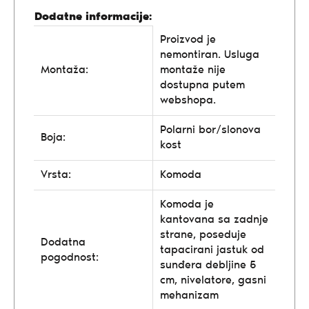
Dodatne informacije:
Proizvod je
nemontiran. Usluga
Montaža:
montaže nije
dostupna putem
webshopa.
Polarni bor/slonova
Boja:
kost
Vrsta:
Komoda
Komoda je
kantovana sa zadnje
strane, poseduje
Dodatna
tapacirani jastuk od
pogodnost:
sunđera debljine 5
cm, nivelatore, gasni
mehanizam