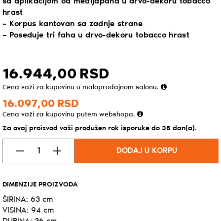
sa aplikacijom od medijapana u drvo-dekoru tobacco
hrast
– Korpus kantovan sa zadnje strane
– Poseduje tri faha u drvo-dekoru tobacco hrast
16.944,
00
RSD
Cena važi za kupovinu u maloprodajnom salonu.
16.097,
00
RSD
Cena važi za kupovinu putem webshopa.
Za ovaj proizvod važi produžen rok isporuke do 35 dan(a).
DODAJ U KORPU
DIMENZIJE PROIZVODA
ŠIRINA: 63 cm
VISINA: 94 cm