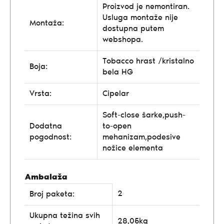
Proizvod je nemontiran.
Usluga montaže nije
Montaža:
dostupna putem
webshopa.
Tobacco hrast /kristalno
Boja:
bela HG
Vrsta:
Cipelar
Soft-close šarke,push-
Dodatna
to-open
pogodnost:
mehanizam,podesive
nožice elementa
Ambalaža
2
Broj paketa:
Ukupna težina svih
28,05kg