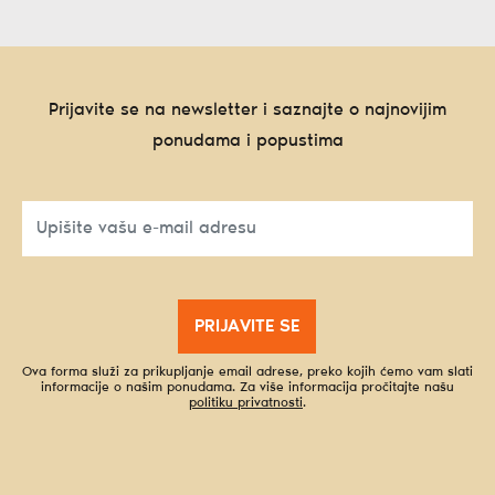
Prijavite se na newsletter i saznajte o najnovijim
ponudama i popustima
PRIJAVITE SE
Ova forma služi za prikupljanje email adrese, preko kojih ćemo vam slati
informacije o našim ponudama. Za više informacija pročitajte našu
politiku privatnosti
.