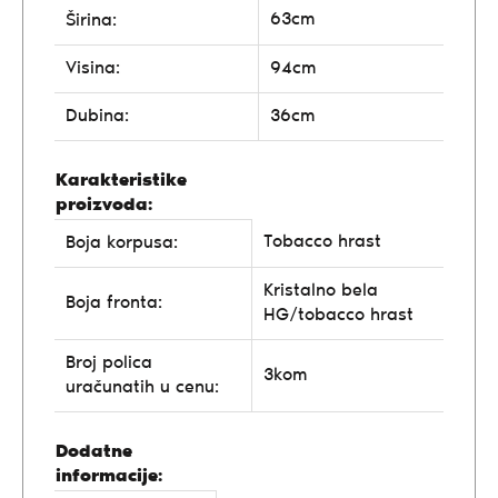
63cm
Širina:
Visina:
94cm
Dubina:
36cm
Karakteristike
proizvoda:
Tobacco hrast
Boja korpusa:
Kristalno bela
Boja fronta:
HG/tobacco hrast
Broj polica
3kom
uračunatih u cenu:
Dodatne
informacije: