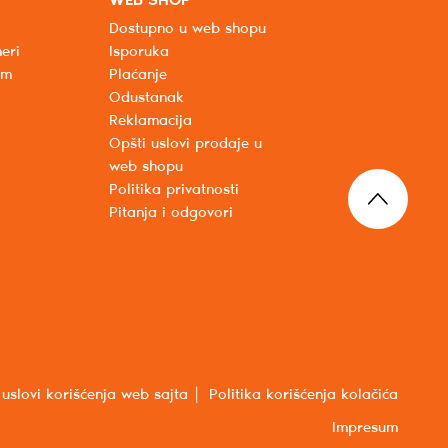
WEB SHOP
Dostupno u web shopu
eri
Isporuka
um
Plaćanje
Odustanak
Reklamacija
Opšti uslovi prodaje u
web shopu
Politika privatnosti
Pitanja i odgovori
 uslovi korišćenja web sajta
Politika korišćenja kolačića
Impresum