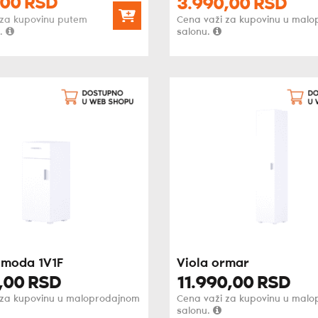
00
RSD
3.990,
00
RSD
 za kupovinu putem
Cena važi za kupovinu u mal
.
salonu.
omoda 1V1F
Viola ormar
,
00
RSD
11.990,
00
RSD
 za kupovinu u maloprodajnom
Cena važi za kupovinu u mal
salonu.