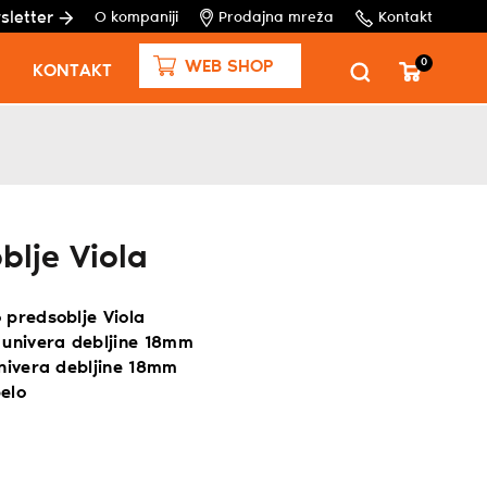
sletter
O kompaniji
Prodajna mreža
Kontakt
0
WEB SHOP
KONTAKT
blje Viola
 predsoblje Viola
 univera debljine 18mm
univera debljine 18mm
elo