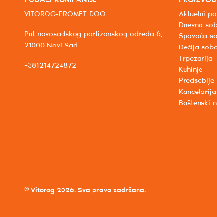
PODACI KOMPANIJE
PROIZVOD
VITOROG-PROMET DOO
Aktuelni po
Dnevna so
Put novosadskog partizanskog odreda 6,
Spavaća s
21000 Novi Sad
Dečija sob
Trpezarija
+381214724872
Kuhinje
Predsoblje
Kancelarija
Baštenski 
© Vitorog 2026. Sva prava zadržana.