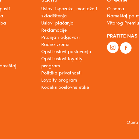
I
SERVIS
O NAMA
pusti
Uslovi isporuke, montaže i
O nama
ba
skladištenja
Nameštaj po m
oba
Uslovi plaćanja
Vitorog Premi
a
Reklamacije
PRATITE NAS
Pitanja i odgovori
Radno vreme
Opšti uslovi poslovanja
Opšti uslovi loyalty
nameštaj
program
Politika privatnosti
Loyalty program
Kodeks poslovne etike
Opšti