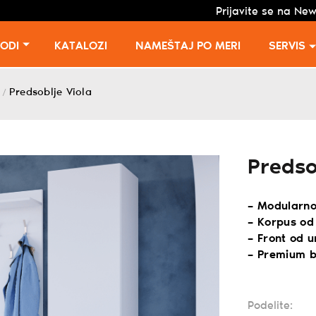
Prijavite se na New
VODI
KATALOZI
NAMEŠTAJ PO MERI
SERVIS
Predsoblje Viola
/
Predso
– Modularno
– Korpus od
– Front od 
– Premium b
Podelite: