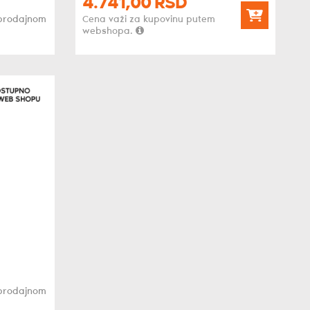
4.741,
00
RSD
oprodajnom
Cena važi za kupovinu putem
webshopa.
oprodajnom