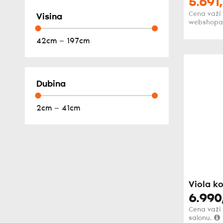
5.691,
Cena važi
Visina
webshopa
42cm — 197cm
Dubina
2cm — 41cm
Viola k
6.990
Cena važi
salonu.