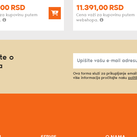
00
RSD
11.391,
00
RSD
 za kupovinu putem
Cena važi za kupovinu putem
.
webshopa.
te o
a
Ova forma služi za prikupljanje emai
više informacija pročitajte našu
polit