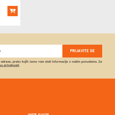
PRIJAVITE SE
l adrese, preko kojih ćemo vam slati informacije o našim ponudama. Za
iku privatnosti
.