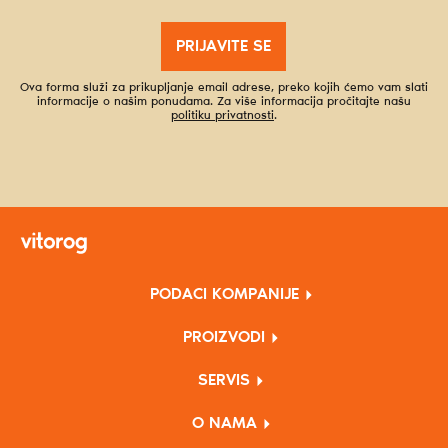
PRIJAVITE SE
Ova forma služi za prikupljanje email adrese, preko kojih ćemo vam slati
informacije o našim ponudama. Za više informacija pročitajte našu
politiku privatnosti
.
PODACI KOMPANIJE
PROIZVODI
SERVIS
O NAMA