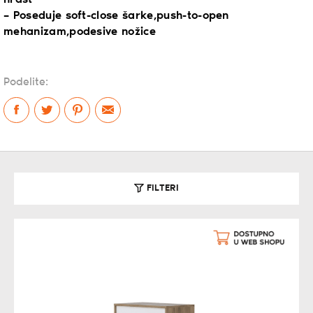
– Poseduje soft-close šarke,push-to-open
mehanizam,podesive nožice
Podelite:
FILTERI