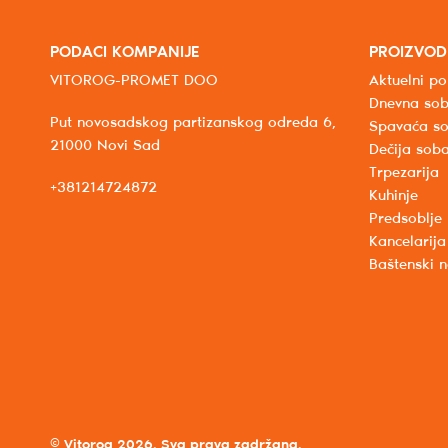
PODACI KOMPANIJE
PROIZVOD
VITOROG-PROMET DOO
Aktuelni po
Dnevna so
Put novosadskog partizanskog odreda 6,
Spavaća s
21000 Novi Sad
Dečija sob
Trpezarija
+381214724872
Kuhinje
Predsoblje
Kancelarija
Baštenski 
© Vitorog 2026. Sva prava zadržana.