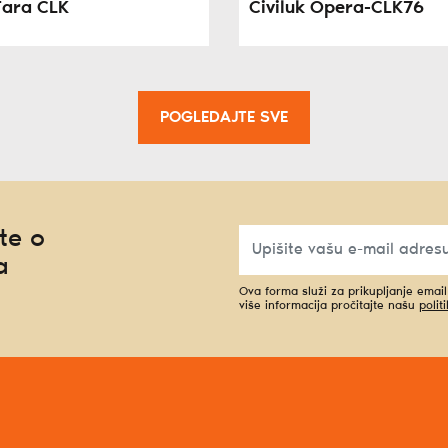
Tara CLK
Čiviluk Opera-CLK76
POGLEDAJTE SVE
te o
a
Ova forma služi za prikupljanje emai
više informacija pročitajte našu
polit