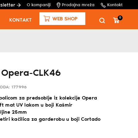
sletter
O kompaniji
Prodajna mreža
Kontakt
0
WEB SHOP
KONTAKT
k Opera-CLK46
VODA:
177996
 policom za predsoblje iz kolekcije Opera
oft mat UV lakom u boji Kašmir
bljine 25mm
etiri kačilica za garderobu u boji Cortado