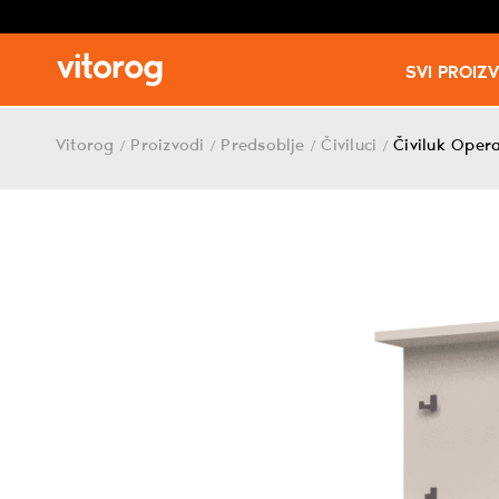
SVI PROIZ
Skip
to
Vitorog
Proizvodi
Predsoblje
Čiviluci
Čiviluk Oper
/
/
/
/
content