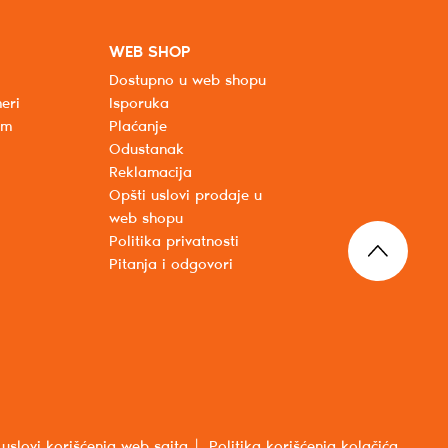
WEB SHOP
Dostupno u web shopu
eri
Isporuka
um
Plaćanje
Odustanak
Reklamacija
Opšti uslovi prodaje u
web shopu
Politika privatnosti
Pitanja i odgovori
 uslovi korišćenja web sajta
Politika korišćenja kolačića