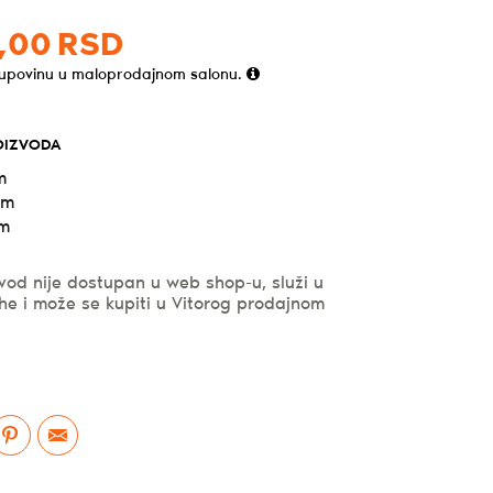
,
00
RSD
kupovinu u maloprodajnom salonu.
OIZVODA
m
cm
cm
vod nije dostupan u web shop-u, služi u
he i može se kupiti u Vitorog prodajnom