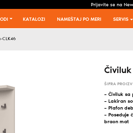
Prijavite se na New
VODI
KATALOZI
NAMEŠTAJ PO MERI
SERVIS
a-CLK46
Čivilu
ŠIFRA PROIZ
– Čiviluk sa
– Lakiran s
– Plafon de
– Poseduje č
braon mat