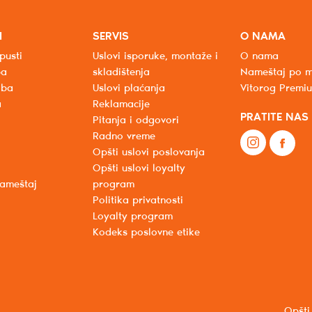
I
SERVIS
O NAMA
pusti
Uslovi isporuke, montaže i
O nama
ba
skladištenja
Nameštaj po m
oba
Uslovi plaćanja
Vitorog Premi
a
Reklamacije
PRATITE NAS
Pitanja i odgovori
Radno vreme
Opšti uslovi poslovanja
Opšti uslovi loyalty
nameštaj
program
Politika privatnosti
Loyalty program
Kodeks poslovne etike
Opšti