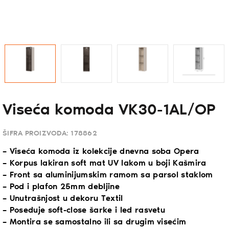
Viseća komoda VK30-1AL/OP
ŠIFRA PROIZVODA:
178862
– Viseća komoda iz kolekcije dnevna soba Opera
– Korpus lakiran soft mat UV lakom u boji Kašmira
– Front sa aluminijumskim ramom sa parsol staklom
– Pod i plafon 25mm debljine
– Unutrašnjost u dekoru Textil
– Poseduje soft-close šarke i led rasvetu
– Montira se samostalno ili sa drugim visećim