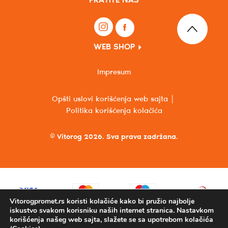
PRATITE NAS
WEB SHOP
Impresum
Opšti uslovi korišćenja web sajta
Politika korišćenja kolačića
© Vitorog 2026. Sva prava zadržana.
Vitorogpromet.rs koristi kolačiće kako bi pružio najbolje
iskustvo svakom korisniku naših internet stranica. Nastavkom
korišćenja našeg web sajta, slažete se sa upotrebom kolačića