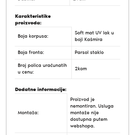
Karakteristike
proizvoda:
Soft mat UV lak u
Boja korpusa:
boji Kašmira
Boja fronta:
Parsol staklo
Broj polica uračunatih
2kom
u cenu:
Dodatne informacije:
Proizvod je
nemontiran. Usluga
Montaža:
montaže nije
dostupna putem
webshopa.