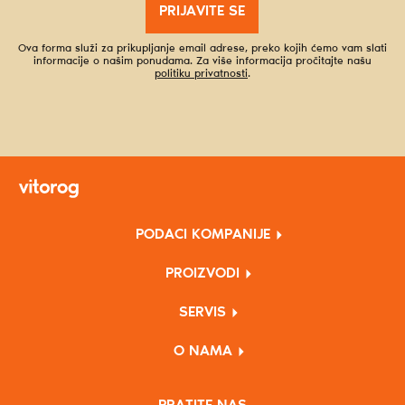
PRIJAVITE SE
Ova forma služi za prikupljanje email adrese, preko kojih ćemo vam slati
informacije o našim ponudama. Za više informacija pročitajte našu
politiku privatnosti
.
PODACI KOMPANIJE
PROIZVODI
SERVIS
O NAMA