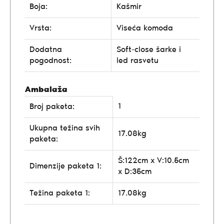
Boja:
Kašmir
Vrsta:
Viseća komoda
Dodatna
Soft-close šarke i
pogodnost:
led rasvetu
Ambalaža
1
Broj paketa:
Ukupna težina svih
17.08kg
paketa:
Š:122cm x V:10.5cm
Dimenzije paketa 1:
x D:35cm
Težina paketa 1:
17.08kg