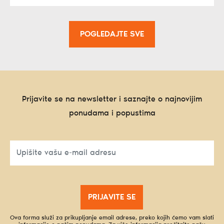
POGLEDAJTE SVE
Prijavite se na newsletter i saznajte o najnovijim
ponudama i popustima
PRIJAVITE SE
Ova forma služi za prikupljanje email adrese, preko kojih ćemo vam slati