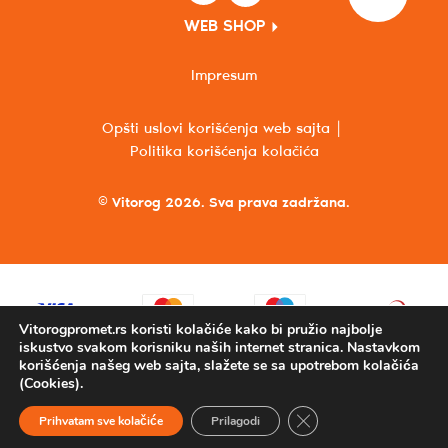
WEB SHOP
Impresum
Opšti uslovi korišćenja web sajta
Politika korišćenja kolačića
© Vitorog 2026. Sva prava zadržana.
Vitorogpromet.rs koristi kolačiće kako bi pružio najbolje
iskustvo svakom korisniku naših internet stranica. Nastavkom
korišćenja našeg web sajta, slažete se sa upotrebom kolačića
(Cookies).
Close GDPR Cookie Ba
Prihvatam sve kolačiće
Prilagodi