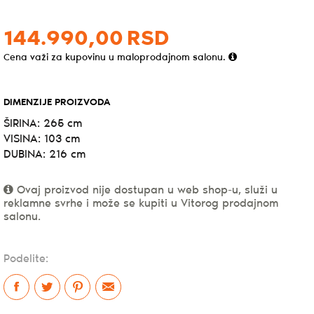
144.990,
00
RSD
Cena važi za kupovinu u maloprodajnom salonu.
DIMENZIJE PROIZVODA
ŠIRINA: 265 cm
VISINA: 103 cm
DUBINA: 216 cm
Ovaj proizvod nije dostupan u web shop-u, služi u
reklamne svrhe i može se kupiti u Vitorog prodajnom
salonu.
Podelite: