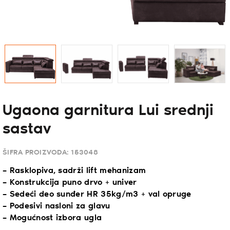
Ugaona garnitura Lui srednji
sastav
ŠIFRA PROIZVODA:
153048
– Rasklopiva, sadrži lift mehanizam
– Konstrukcija puno drvo + univer
– Sedeći deo sunđer HR 35kg/m3 + val opruge
– Podesivi nasloni za glavu
– Mogućnost izbora ugla