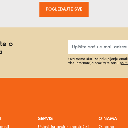
POGLEDAJTE SVE
te o
a
Ova forma služi za prikupljanje emai
više informacija pročitajte našu
polit
I
SERVIS
O NAMA
pusti
Uslovi isporuke, montaže i
O nama