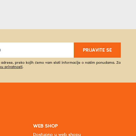
PRIJAVITE SE
l adrese, preko kojih ćemo vam slati informacije o našim ponudama. Za
iku privatnosti
.
WEB SHOP
Dostupno u web shopu