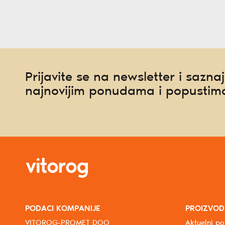
Prijavite se na newsletter i saznaj
najnovijim ponudama i popustim
PODACI KOMPANIJE
PROIZVOD
VITOROG-PROMET DOO
Aktuelni po