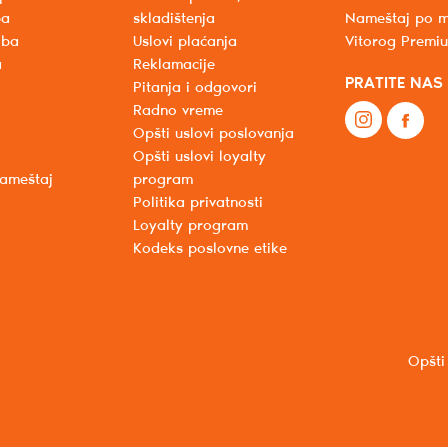
ba
skladištenja
Nameštaj po m
oba
Uslovi plaćanja
Vitorog Premi
a
Reklamacije
PRATITE NAS
Pitanja i odgovori
Radno vreme
Opšti uslovi poslovanja
Opšti uslovi loyalty
nameštaj
program
Politika privatnosti
Loyalty program
Kodeks poslovne etike
Opšti