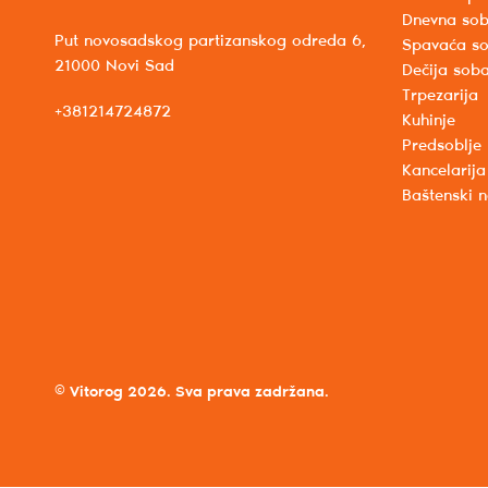
Dnevna so
Put novosadskog partizanskog odreda 6,
Spavaća s
21000 Novi Sad
Dečija sob
Trpezarija
+381214724872
Kuhinje
Predsoblje
Kancelarija
Baštenski 
© Vitorog 2026. Sva prava zadržana.