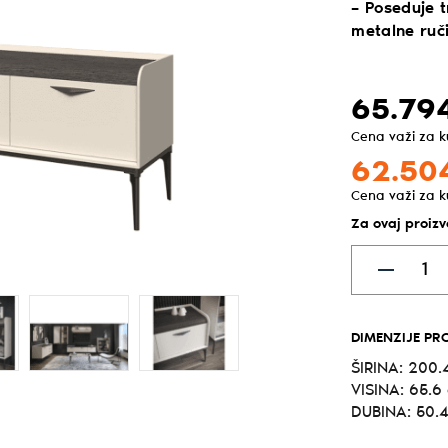
– Poseduje t
metalne ruči
65.79
Cena važi za 
62.50
Cena važi za 
Za ovaj proiz
DIMENZIJE PR
ŠIRINA: 200.
VISINA: 65.6
DUBINA: 50.