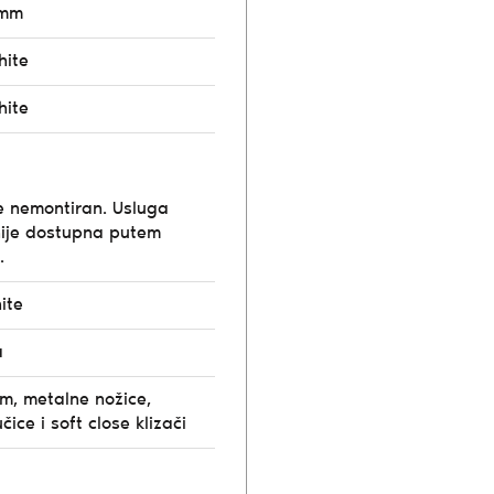
8mm
hite
hite
e nemontiran. Usluga
ije dostupna putem
.
ite
a
m, metalne nožice,
čice i soft close klizači