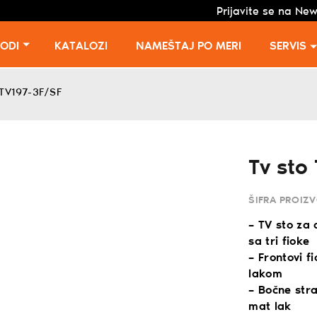
Prijavite se na New
VODI
KATALOZI
NAMEŠTAJ PO MERI
SERVIS
 TV197-3F/SF
Tv sto
ŠIFRA PROIZ
– TV sto za 
sa tri fioke
– Frontovi f
lakom
– Bočne str
mat lak