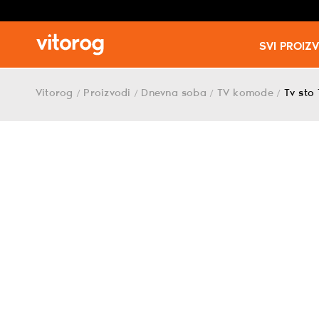
SVI PROIZ
Skip
to
Vitorog
Proizvodi
Dnevna soba
TV komode
Tv sto
/
/
/
/
content