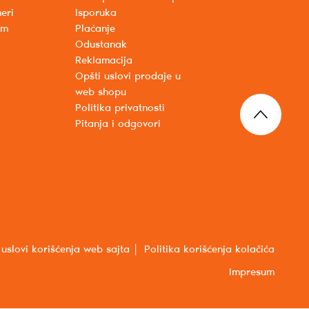
eri
Isporuka
um
Plaćanje
Odustanak
Reklamacija
Opšti uslovi prodaje u
web shopu
Politika privatnosti
Pitanja i odgovori
 uslovi korišćenja web sajta
Politika korišćenja kolačića
Impresum