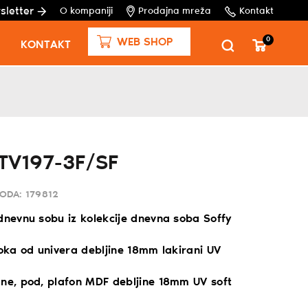
sletter
O kompaniji
Prodajna mreža
Kontakt
0
WEB SHOP
KONTAKT
 TV197-3F/SF
VODA:
179812
dnevnu sobu iz kolekcije dnevna soba Soffy
ioka od univera debljine 18mm lakirani UV
ane, pod, plafon MDF debljine 18mm UV soft