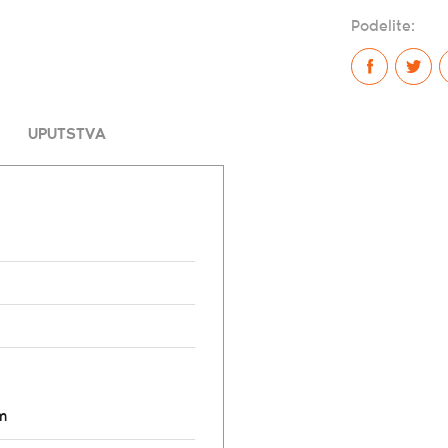
Podelite:
UPUTSTVA
m