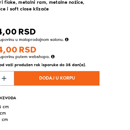
ri fioke, metalni ram, metalne nožice,
ce i soft close klizače
4,
00
RSD
kupovinu u maloprodajnom salonu.
4,
00
RSD
kupovinu putem webshopa.
vod važi produžen rok isporuke do 35 dan(a).
DODAJ U KORPU
OIZVODA
4 cm
 cm
4 cm