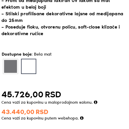
– Front od medijapana lakiran UV lakom sa mat
efektom u beloj boji
– Stilski profilisane dekorativne lajsne od medijapana
do 25mm
– Poseduje fioku, otvorenu policu, soft-close klizače i
dekorativne ručice
Dostupne boje
:
Bela mat
45.726,
00
RSD
Cena važi za kupovinu u maloprodajnom salonu.
43.440,
00
RSD
Cena važi za kupovinu putem webshopa.