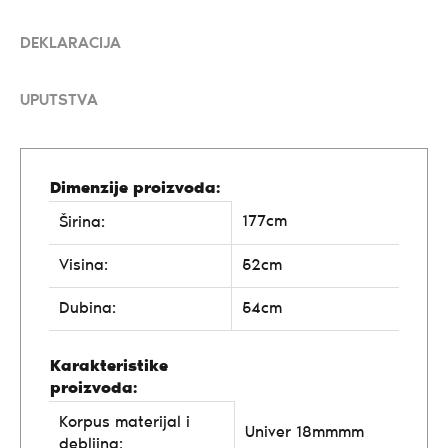
DEKLARACIJA
UPUTSTVA
Dimenzije proizvoda:
177cm
Širina:
Visina:
52cm
Dubina:
54cm
Karakteristike
proizvoda:
Korpus materijal i
Univer 18mmmm
debljina: