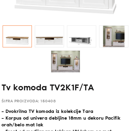
Tv komoda TV2K1F/TA
ŠIFRA PROIZVODA:
150408
– Dvokrilna TV komoda iz kolekcije Tara
– Korpus od univera debljine 18mm u dekoru Pacifik
orah/belo mat lak