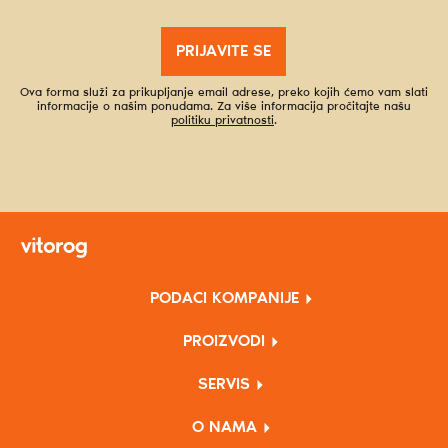
PRIJAVITE SE
Ova forma služi za prikupljanje email adrese, preko kojih ćemo vam slati
informacije o našim ponudama. Za više informacija pročitajte našu
politiku privatnosti
.
PODACI KOMPANIJE
PROIZVODI
SERVIS
O NAMA