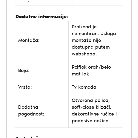
Dodatne informacije:
Proizvod je
nemontiran. Usluga
Montaža:
montaže nije
dostupna putem
webshopa.
Pcifiok orah/belo
Boja:
mat lak
Vrsta:
Tv komoda
Otvorena polica,
Dodatna
soft-close klizači,
pogodnost:
dekorativne ručice i
podesive nožice