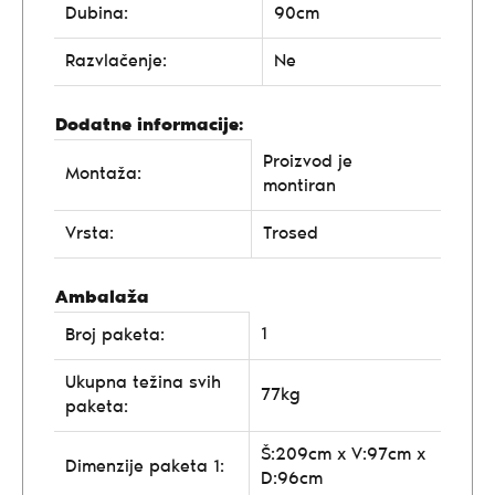
Dubina:
90cm
Razvlačenje:
Ne
Dodatne informacije:
Proizvod je
Montaža:
montiran
Vrsta:
Trosed
Ambalaža
1
Broj paketa:
Ukupna težina svih
77kg
paketa:
Š:209cm x V:97cm x
Dimenzije paketa 1:
D:96cm