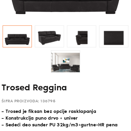
Trosed Reggina
ŠIFRA PROIZVODA:
136795
– Trosed je fiksan bez opcije rasklapanja
– Konstrukcija puno drvo + univer
– Sedeći deo sunđer PU 32kg/m3+gurtne+HR pena