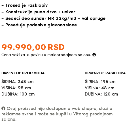
– Trosed je rasklopiv
– Konstrukcija puno drvo + univer
– Sedeći deo sunđer HR 32kg/m3 + val opruge
– Poseduje podesive glavonaslone
99.990,
00
RSD
Cena važi za kupovinu u maloprodajnom salonu.
DIMENZIJE PROIZVODA
DIMENZIJE RASKLOPA
ŠIRINA: 248 cm
ŠIRINA: 195 cm
VISINA: 98 cm
VISINA: 48 cm
DUBINA: 100 cm
DUBINA: 120 cm
Ovaj proizvod nije dostupan u web shop-u, služi u
reklamne svrhe i može se kupiti u Vitorog prodajnom
salonu.