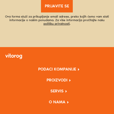
PRIJAVITE SE
Ova forma služi za prikupljanje email adrese, preko kojih ćemo vam slati
informacije o našim ponudama. Za više informacija pročitajte našu
politiku privatnosti
.
PODACI KOMPANIJE
PROIZVODI
SERVIS
O NAMA