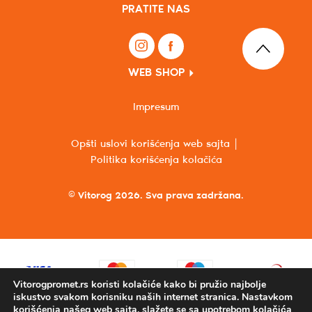
PRATITE NAS
WEB SHOP
Impresum
Opšti uslovi korišćenja web sajta
Politika korišćenja kolačića
© Vitorog 2026. Sva prava zadržana.
Vitorogpromet.rs koristi kolačiće kako bi pružio najbolje
iskustvo svakom korisniku naših internet stranica. Nastavkom
korišćenja našeg web sajta, slažete se sa upotrebom kolačića