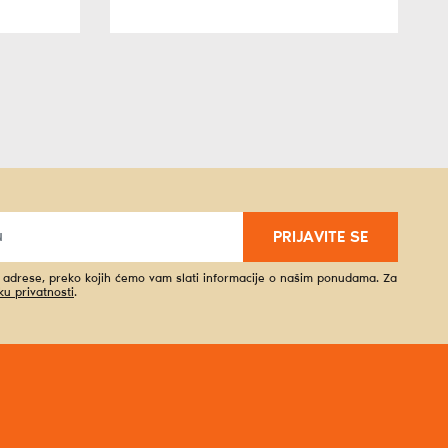
PRIJAVITE SE
l adrese, preko kojih ćemo vam slati informacije o našim ponudama. Za
iku privatnosti
.