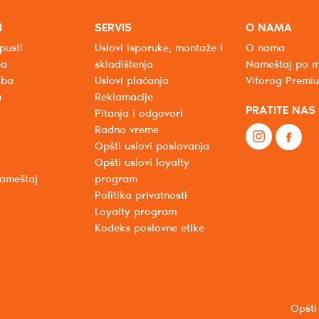
I
SERVIS
O NAMA
pusti
Uslovi isporuke, montaže i
O nama
ba
skladištenja
Nameštaj po m
oba
Uslovi plaćanja
Vitorog Premi
a
Reklamacije
PRATITE NAS
Pitanja i odgovori
Radno vreme
Opšti uslovi poslovanja
Opšti uslovi loyalty
nameštaj
program
Politika privatnosti
Loyalty program
Kodeks poslovne etike
Opšti