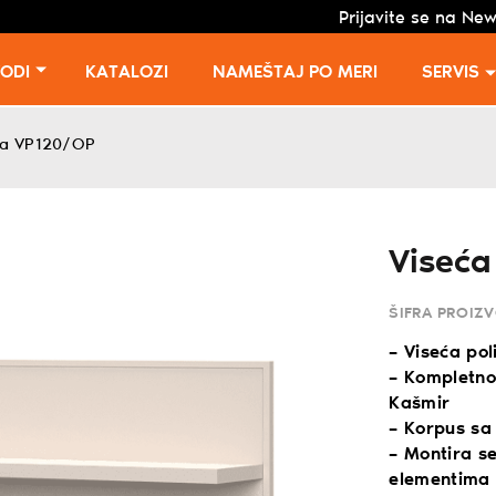
Prijavite se na New
VODI
KATALOZI
NAMEŠTAJ PO MERI
SERVIS
ica VP120/OP
Viseća
ŠIFRA PROIZ
– Viseća pol
– Kompletno
Kašmir
– Korpus sa
– Montira se
elementima