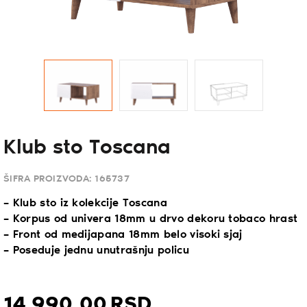
Klub sto Toscana
ŠIFRA PROIZVODA:
165737
– Klub sto iz kolekcije Toscana
– Korpus od univera 18mm u drvo dekoru tobaco hrast
– Front od medijapana 18mm belo visoki sjaj
– Poseduje jednu unutrašnju policu
14.990,
00
RSD