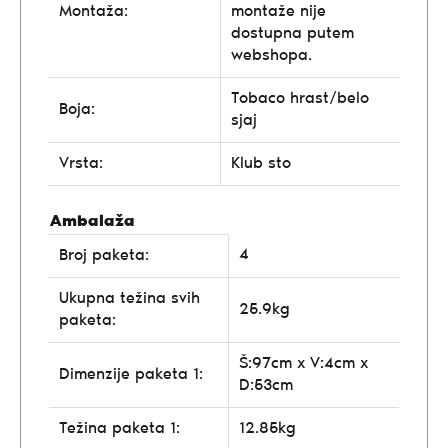
Montaža:
montaže nije
dostupna putem
webshopa.
Tobaco hrast/belo
Boja:
sjaj
Vrsta:
Klub sto
Ambalaža
4
Broj paketa:
Ukupna težina svih
25.9kg
paketa:
Š:97cm x V:4cm x
Dimenzije paketa 1:
D:53cm
Težina paketa 1:
12.85kg