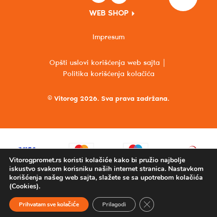
WEB SHOP
Impresum
Opšti uslovi korišćenja web sajta
Politika korišćenja kolačića
© Vitorog 2026. Sva prava zadržana.
Vitorogpromet.rs koristi kolačiće kako bi pružio najbolje
iskustvo svakom korisniku naših internet stranica. Nastavkom
korišćenja našeg web sajta, slažete se sa upotrebom kolačića
(Cookies).
Close GDPR Cookie Ba
Prihvatam sve kolačiće
Prilagodi