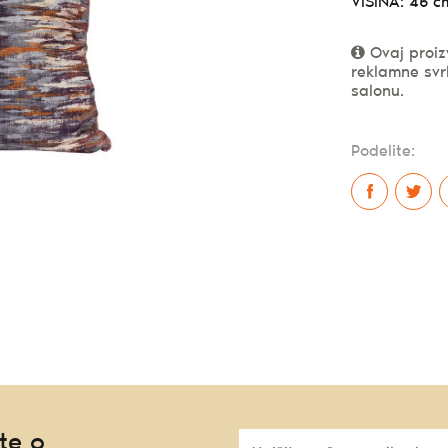
VISINA: 45 c
Ovaj proiz
reklamne svr
salonu.
Podelite:
te o