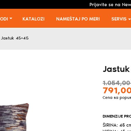
Prijavite se na New
VODI
KATALOZI
NAMEŠTAJ PO MERI
SERVIS
Jastuk 45×45
/
Jastuk
1.054,
00
791,
0
Cena sa popu
DIMENZIJE PR
ŠIRINA: 45 c