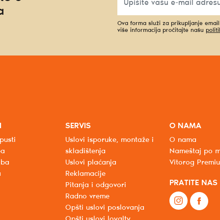
a
Ova forma služi za prikupljanje emai
više informacija pročitajte našu
polit
I
SERVIS
O NAMA
pusti
Uslovi isporuke, montaže i
O nama
ba
skladištenja
Nameštaj po m
oba
Uslovi plaćanja
Vitorog Premi
a
Reklamacije
PRATITE NAS
Pitanja i odgovori
Radno vreme
Opšti uslovi poslovanja
Opšti uslovi loyalty