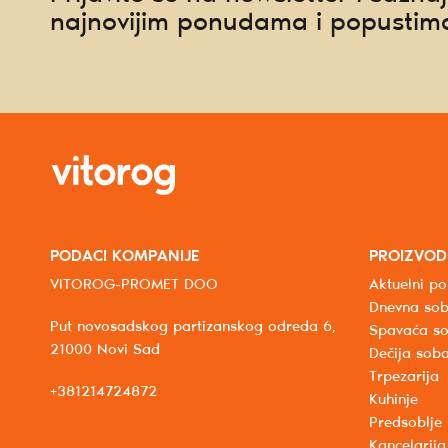
najnovijim ponudama i popustim
PODACI KOMPANIJE
PROIZVOD
VITOROG-PROMET DOO
Aktuelni po
Dnevna so
Put novosadskog partizanskog odreda 6,
Spavaća s
21000 Novi Sad
Dečija sob
Trpezarija
+381214724872
Kuhinje
Predsoblje
Kancelarija