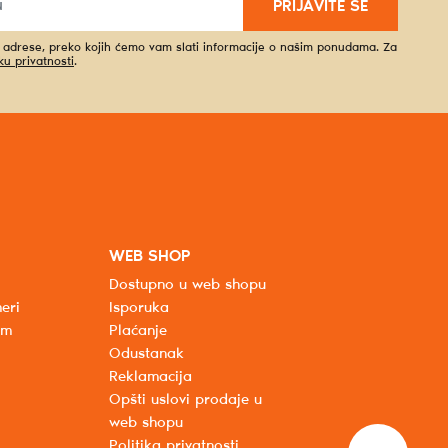
PRIJAVITE SE
l adrese, preko kojih ćemo vam slati informacije o našim ponudama. Za
iku privatnosti
.
WEB SHOP
Dostupno u web shopu
eri
Isporuka
um
Plaćanje
Odustanak
Reklamacija
Opšti uslovi prodaje u
web shopu
Politika privatnosti