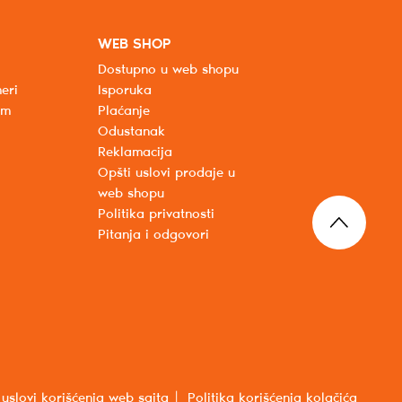
WEB SHOP
Dostupno u web shopu
eri
Isporuka
um
Plaćanje
Odustanak
Reklamacija
Opšti uslovi prodaje u
web shopu
Politika privatnosti
Pitanja i odgovori
 uslovi korišćenja web sajta
Politika korišćenja kolačića