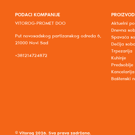
PODACI KOMPANIJE
PROIZVOD
VITOROG-PROMET DOO
Aktuelni po
Dnevna so
Put novosadskog partizanskog odreda 6,
Spavaća s
21000 Novi Sad
Dečija sob
Trpezarija
+381214724872
Kuhinje
Predsoblje
Kancelarija
Baštenski 
© Vitorog 2026. Sva prava zadržana.