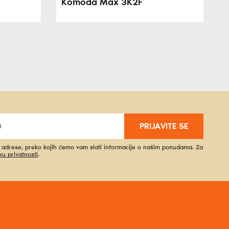
Komoda Max 3K2F
PRIJAVITE SE
l adrese, preko kojih ćemo vam slati informacije o našim ponudama. Za
iku privatnosti
.