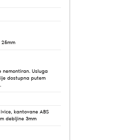
o 25mm
e nemontiran. Usluga
ije dostupna putem
.
 ivice, kantovane ABS
om debljine 3mm