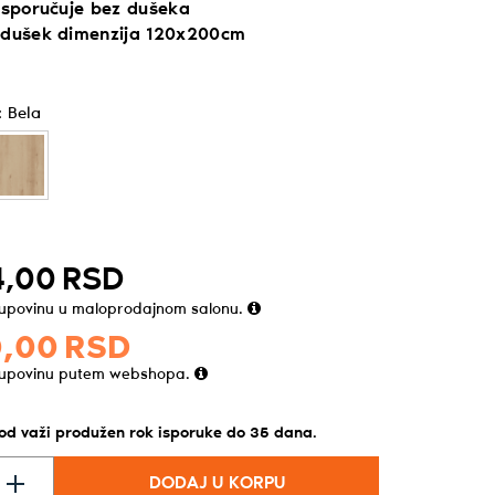
 isporučuje bez dušeka
 dušek dimenzija 120x200cm
:
Bela
,
00
RSD
kupovinu u maloprodajnom salonu.
,
00
RSD
kupovinu putem webshopa.
vod važi produžen rok isporuke do
35
dana
.
DODAJ U KORPU