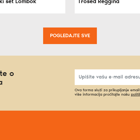
ki set Lombok
Trosed Reggina
POGLEDAJTE SVE
te o
a
Ova forma služi za prikupljanje emai
više informacija pročitajte našu
polit