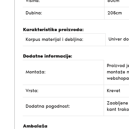
Visina:
80cm
Dubina:
205cm
Karakteristike proizvoda:
Univer d
Korpus materijal i debljina:
Dodatne informacije:
Proizvod j
Montaža:
montaže n
webshopa
Vrsta:
Krevet
Zaobljene
Dodatna pogodnost:
kant trak
Ambalaža