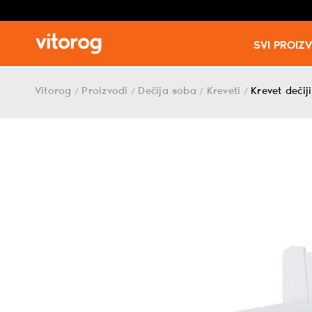
SVI PROIZ
Skip
to
Vitorog
Proizvodi
Dečija soba
Kreveti
Krevet dečij
/
/
/
/
content