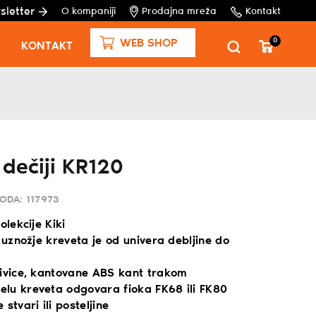
sletter
O kompaniji
Prodajna mreža
Kontakt
0
WEB SHOP
KONTAKT
 dečiji KR120
VODA:
117973
olekcije Kiki
i uznožje kreveta je od univera debljine do
 ivice, kantovane ABS kant trakom
lu kreveta odgovara fioka FK68 ili FK80
stvari ili posteljine