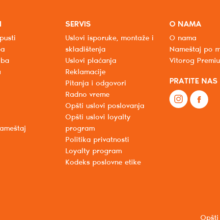
I
SERVIS
O NAMA
pusti
Uslovi isporuke, montaže i
O nama
ba
skladištenja
Nameštaj po m
oba
Uslovi plaćanja
Vitorog Premi
a
Reklamacije
PRATITE NAS
Pitanja i odgovori
Radno vreme
Opšti uslovi poslovanja
Opšti uslovi loyalty
nameštaj
program
Politika privatnosti
Loyalty program
Kodeks poslovne etike
Opšti