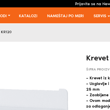
Prijavite se na New
VODI
KATALOZI
NAMEŠTAJ PO MERI
SERVIS
i KR120
Krevet
ŠIFRA PROIZ
– Krevet iz k
– Uzglavlje 
25 mm
– Zaobljene
– Ovom mode
za odlaganje 