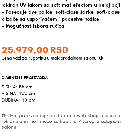
lakiran UV lakom sa soft mat efektom u beloj boji
– Poseduje dve police, soft-close šarke, soft-close
klizače sa usporivačem i podesive nožice
– Mogućnost izbora ručica
25.979,
00
RSD
Cena važi za kupovinu u maloprodajnom salonu.
DIMENZIJE PROIZVODA
ŠIRINA: 56 cm
VISINA: 122 cm
DUBINA: 40 cm
Ovaj proizvod nije dostupan u web shop-u, služi u
reklamne svrhe i može se kupiti u Vitorog prodajnom
salonu.