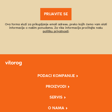
PRIJAVITE SE
Ova forma služi za prikupljanje email adrese, preko kojih ćemo vam slati
informacije o našim ponudama. Za više informacija pročitajte našu
politiku privatnosti
.
PODACI KOMPANIJE
PROIZVODI
SERVIS
O NAMA