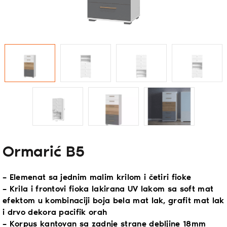
Ormarić B5
– Elemenat sa jednim malim krilom i četiri fioke
– Krila i frontovi fioka lakirana UV lakom sa soft mat
efektom u kombinaciji boja bela mat lak, grafit mat lak
i drvo dekora pacifik orah
– Korpus kantovan sa zadnje strane debljine 18mm