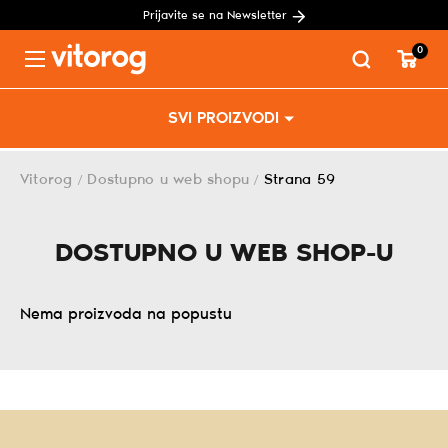
Prijavite se na Newsletter
0
Menu
Skip
SVI PROIZVODI
to
content
Vitorog
Dostupno u web shopu
Strana 59
/
/
DOSTUPNO U WEB SHOP-U
Nema proizvoda na popustu