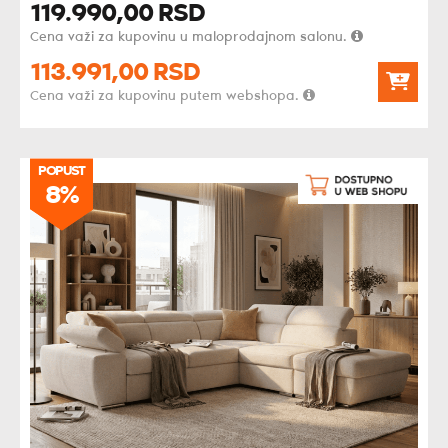
119.990,
00
RSD
Cena važi za kupovinu u maloprodajnom salonu.
113.991,
00
RSD
Cena važi za kupovinu putem webshopa.
POPUST
POPUST
8%
8%