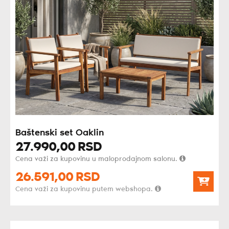
Baštenski set Oaklin
27.990,
00
RSD
Cena važi za kupovinu u maloprodajnom salonu.
26.591,
00
RSD
Cena važi za kupovinu putem webshopa.