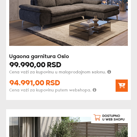
Ugaona garnitura Oslo
99.990,
00
RSD
Cena važi za kupovinu u maloprodajnom salonu.
94.991,
00
RSD
Cena važi za kupovinu putem webshopa.