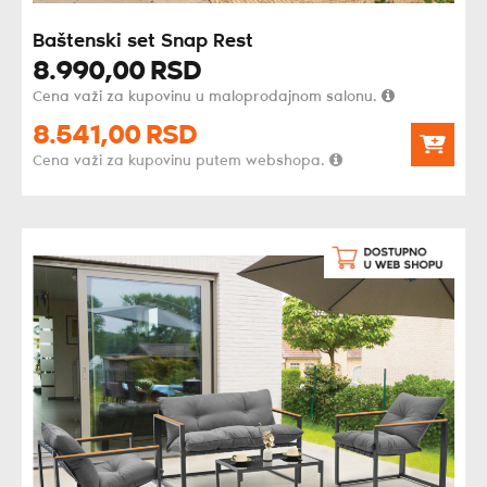
Baštenski set Snap Rest
8.990,
00
RSD
Cena važi za kupovinu u maloprodajnom salonu.
8.541,
00
RSD
Cena važi za kupovinu putem webshopa.