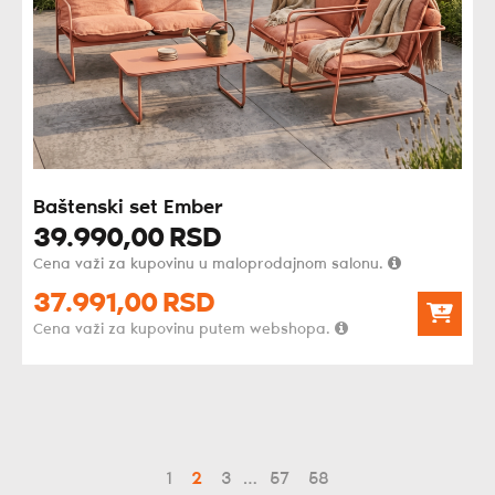
Baštenski set Ember
39.990,
00
RSD
Cena važi za kupovinu u maloprodajnom salonu.
37.991,
00
RSD
Cena važi za kupovinu putem webshopa.
1
2
3
…
57
58