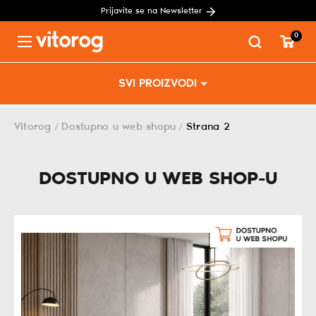
Prijavite se na Newsletter
0
Menu
Skip
SVI PROIZVODI
to
content
Vitorog
Dostupno u web shopu
Strana 2
/
/
DOSTUPNO U WEB SHOP-U