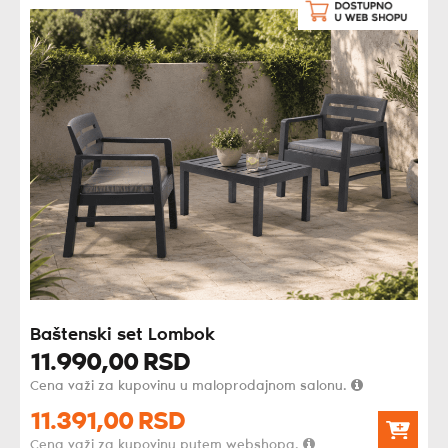
Baštenski set Lombok
11.990,
00
RSD
Cena važi za kupovinu u maloprodajnom salonu.
11.391,
00
RSD
Cena važi za kupovinu putem webshopa.