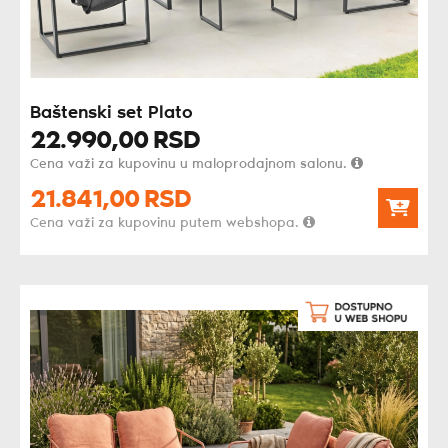
Baštenski set Plato
22.990,
00
RSD
Cena važi za kupovinu u maloprodajnom salonu.
21.841,
00
RSD
Cena važi za kupovinu putem webshopa.