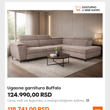
Ugaona garnitura Buffalo
124.990,
00
RSD
Cena važi za kupovinu u maloprodajnom salonu.
118.741,
00
RSD