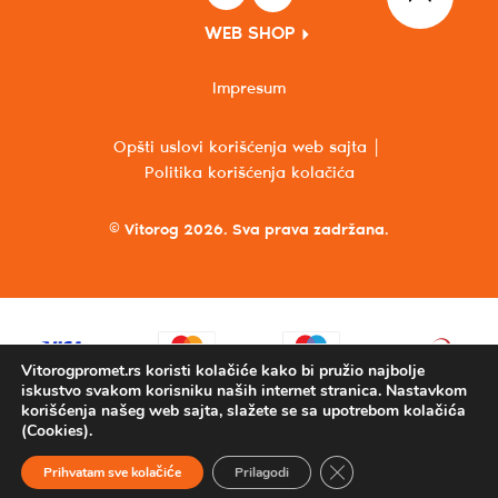
WEB SHOP
Impresum
Opšti uslovi korišćenja web sajta
Politika korišćenja kolačića
© Vitorog 2026. Sva prava zadržana.
Vitorogpromet.rs koristi kolačiće kako bi pružio najbolje
iskustvo svakom korisniku naših internet stranica. Nastavkom
korišćenja našeg web sajta, slažete se sa upotrebom kolačića
(Cookies).
Close GDPR Cookie Ba
Prihvatam sve kolačiće
Prilagodi