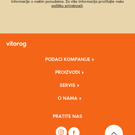
informacije o našim ponudama. Za više informacija pročitajte našu
politiku privatnosti
.
PODACI KOMPANIJE
PROIZVODI
SERVIS
O NAMA
PRATITE NAS