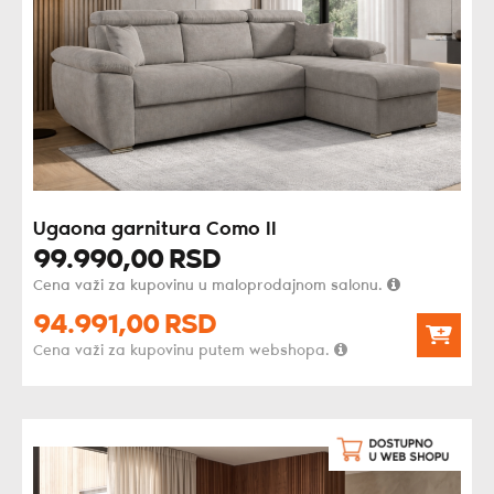
Ugaona garnitura Como II
99.990,
00
RSD
Cena važi za kupovinu u maloprodajnom salonu.
94.991,
00
RSD
Cena važi za kupovinu putem webshopa.