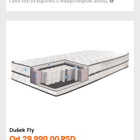
Cena važi za kupovinu u maloprodajnom salonu.
Dušek Fly
Od
29.990,
00
RSD