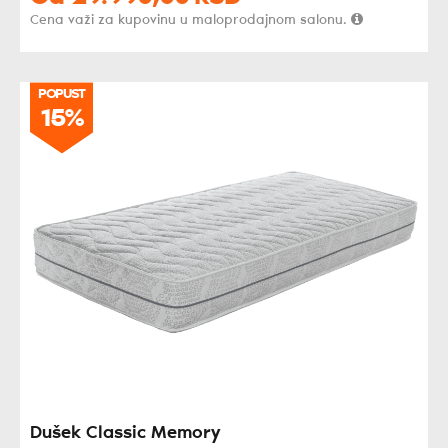
Cena važi za kupovinu u maloprodajnom salonu.
POPUST
POPUST
15%
15%
Dušek Classic Memory