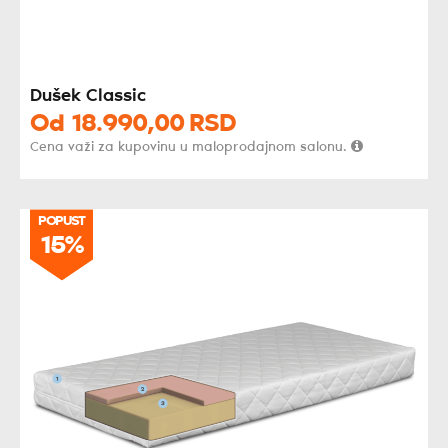
Dušek Classic
Od
18.990,
00
RSD
Cena važi za kupovinu u maloprodajnom salonu.
POPUST
POPUST
15%
15%