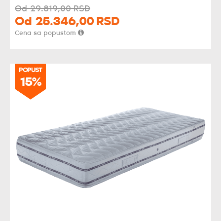
Od
29.819,
00
RSD
Od
25.346,
00
RSD
Cena sa popustom
POPUST
POPUST
15%
15%