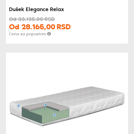
Dušek Elegance Relax
Od
33.135,
00
RSD
Od
28.165,
00
RSD
Cena sa popustom