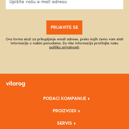
PRIJAVITE SE
Ova forma služi za prikupljanje email adrese, preko kojih ćemo vam slati
informacije o našim ponudama. Za više informacija pročitajte našu
politiku privatnosti
.
PODACI KOMPANIJE
PROIZVODI
SERVIS