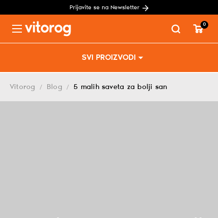
Prijavite se na Newsletter
0
Menu
Skip
SVI PROIZVODI
to
content
Vitorog
Blog
5 malih saveta za bolji san
/
/