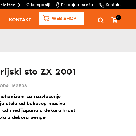
sletter
O kompaniji
Prodajna mreža
Kontakt
0
WEB SHOP
KONTAKT
rijski sto ZX 2001
VODA:
163508
mehanizam za razvlačenje
ija stola od bukovog masiva
la od medijapana u dekoru hrast
ola u dekoru wenge