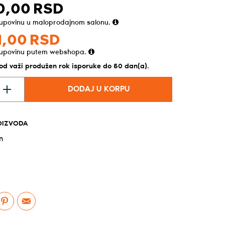
0,
00
RSD
kupovinu u maloprodajnom salonu.
,
00
RSD
kupovinu putem webshopa.
vod važi produžen rok isporuke do 50 dan(a).
DODAJ U KORPU
OIZVODA
m