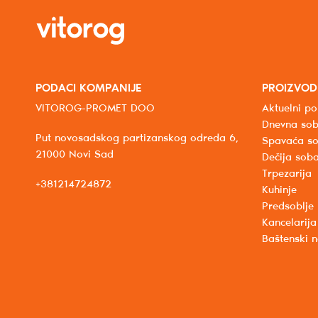
PODACI KOMPANIJE
PROIZVOD
VITOROG-PROMET DOO
Aktuelni po
Dnevna so
Put novosadskog partizanskog odreda 6,
Spavaća s
21000 Novi Sad
Dečija sob
Trpezarija
+381214724872
Kuhinje
Predsoblje
Kancelarija
Baštenski 