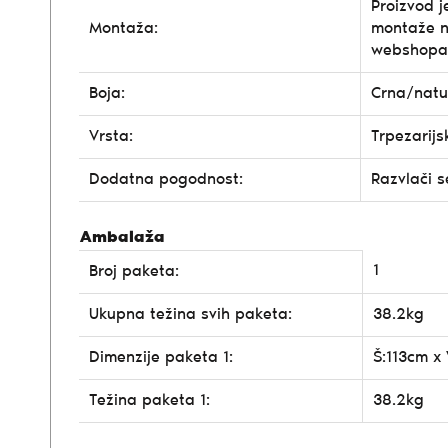
Proizvod j
Montaža:
montaže n
webshopa
Boja:
Crna/natu
Vrsta:
Trpezarijs
Dodatna pogodnost:
Razvlači s
Ambalaža
1
Broj paketa:
Ukupna težina svih paketa:
38.2kg
Dimenzije paketa 1:
Š:113cm x
Težina paketa 1:
38.2kg