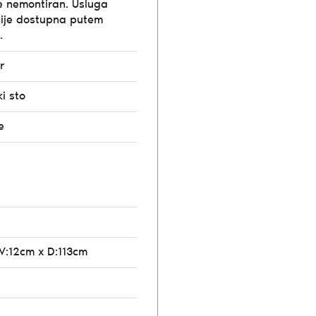
e nemontiran. Usluga
ije dostupna putem
.
r
ki sto
e
 V:12cm x D:113cm