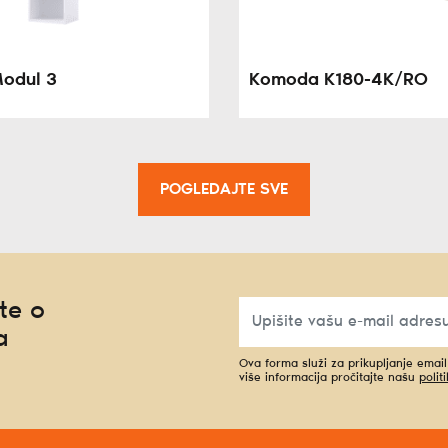
Modul 3
Komoda K180-4K/RO
POGLEDAJTE SVE
te o
a
Ova forma služi za prikupljanje emai
više informacija pročitajte našu
polit