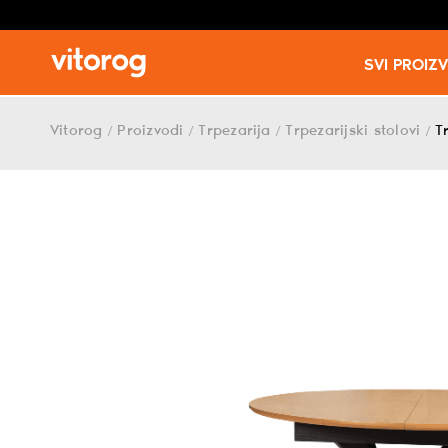
SVI PROIZ
Skip
to
Vitorog
Proizvodi
Trpezarija
Trpezarijski stolovi
T
/
/
/
/
content