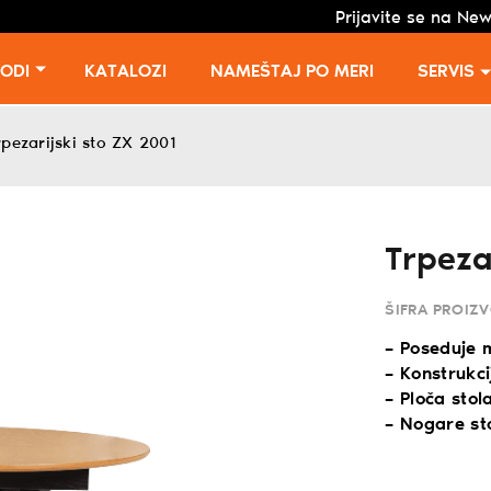
Prijavite se na New
VODI
KATALOZI
NAMEŠTAJ PO MERI
SERVIS
rpezarijski sto ZX 2001
Trpeza
ŠIFRA PROIZ
– Poseduje 
– Konstrukc
– Ploča sto
– Nogare st