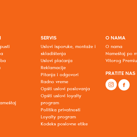
I
SERVIS
O NAMA
pusti
Uslovi isporuke, montaže i
O nama
ba
skladištenja
Nameštaj po m
oba
Uslovi plaćanja
Vitorog Premi
a
Reklamacije
PRATITE NAS
Pitanja i odgovori
Radno vreme
Opšti uslovi poslovanja
Opšti uslovi loyalty
nameštaj
program
Politika privatnosti
Loyalty program
Kodeks poslovne etike