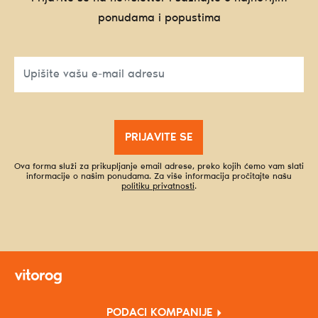
ponudama i popustima
PRIJAVITE SE
Ova forma služi za prikupljanje email adrese, preko kojih ćemo vam slati
informacije o našim ponudama. Za više informacija pročitajte našu
politiku privatnosti
.
PODACI KOMPANIJE