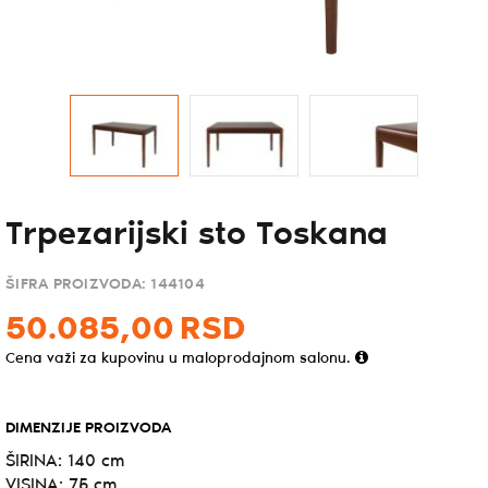
Trpezarijski sto Toskana
ŠIFRA PROIZVODA:
144104
50.085,
00
RSD
Cena važi za kupovinu u maloprodajnom salonu.
DIMENZIJE PROIZVODA
ŠIRINA: 140 cm
VISINA: 75 cm