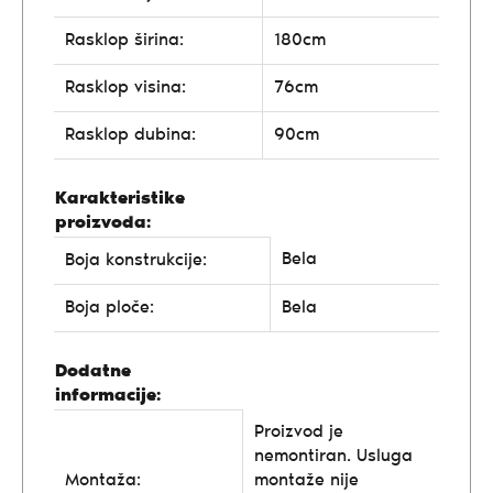
Rasklop širina:
180cm
Rasklop visina:
76cm
Rasklop dubina:
90cm
Karakteristike
proizvoda:
Bela
Boja konstrukcije:
Boja ploče:
Bela
Dodatne
informacije:
Proizvod je
nemontiran. Usluga
Montaža:
montaže nije