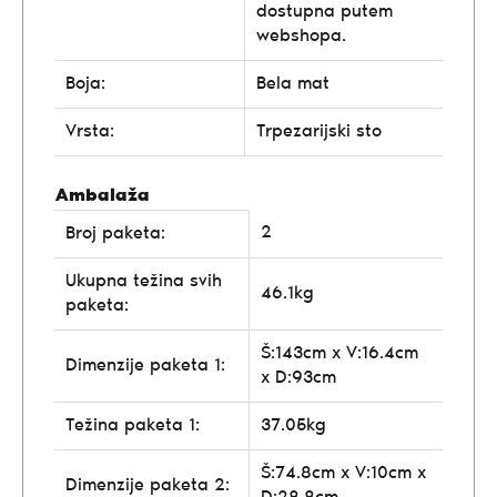
dostupna putem
webshopa.
Boja:
Bela mat
Vrsta:
Trpezarijski sto
Ambalaža
2
Broj paketa:
Ukupna težina svih
46.1kg
paketa:
Š:143cm x V:16.4cm
Dimenzije paketa 1:
x D:93cm
Težina paketa 1:
37.05kg
Š:74.8cm x V:10cm x
Dimenzije paketa 2: