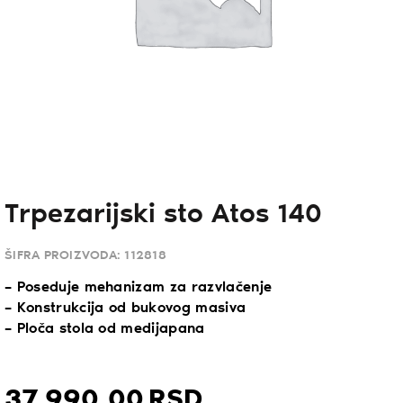
Trpezarijski sto Atos 140
ŠIFRA PROIZVODA:
112818
– Poseduje mehanizam za razvlačenje
– Konstrukcija od bukovog masiva
– Ploča stola od medijapana
37.990,
00
RSD